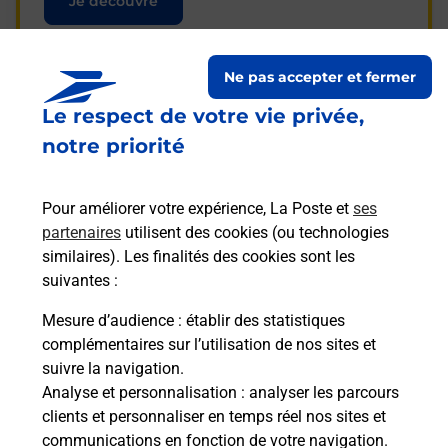
Je découvre
Ne pas accepter et fermer
Le respect de votre vie privée,
Questions fréquemment
notre priorité
posées
Pour améliorer votre expérience, La Poste et
ses
partenaires
utilisent des cookies (ou technologies
La téléassistance classique avec
similaires). Les finalités des cookies sont les
médaillon d’alarme qu’est ce que
suivantes :
c’est ?
Mesure d’audience
: établir des statistiques
complémentaires sur l’utilisation de nos sites et
Comment fonctionne la
suivre la navigation.
téléassistance classique ?
Analyse et personnalisation
: analyser les parcours
clients et personnaliser en temps réel nos sites et
communications en fonction de votre navigation.