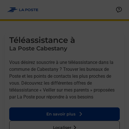
Allez au contenu
Afficher ou masquer la réponse
Afficher ou masquer la réponse
Afficher ou masquer la réponse
Téléassistance à
La Poste Cabestany
Vous désirez souscrire à une téléassistance dans la
commune de Cabestany ? Trouver les bureaux de
Poste et les points de contacts les plus proches de
vous. Découvrez les différentes offres de
téléassistance « Veiller sur mes parents » proposées
par La Poste pour répondre à vos besoins
En savoir plus
Localiser