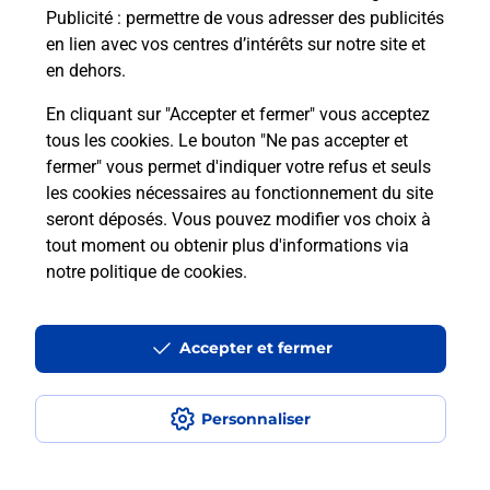
Publicité
: permettre de vous adresser des publicités
Comment est installée la
en lien avec vos centres d’intérêts sur notre site et
téléassistance classique ?
en dehors.
En cliquant sur "Accepter et fermer" vous acceptez
tous les cookies. Le bouton "Ne pas accepter et
Localiser
Liste
Liste - téléassistance
fermer" vous permet d'indiquer votre refus et seuls
Pyrénées-Orientales - téléassistance
Cabestany - téléassistance
les cookies nécessaires au fonctionnement du site
seront déposés. Vous pouvez modifier vos choix à
tout moment ou obtenir plus d'informations via
notre politique de cookies
.
Plan du site
Accessibilité : partiellement conforme
Accepter et fermer
Conditions contractuelles
Personnaliser
Mentions légales