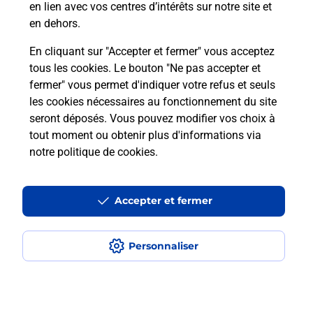
en lien avec vos centres d’intérêts sur notre site et
téléassistance classique ?
en dehors.
En cliquant sur "Accepter et fermer" vous acceptez
tous les cookies. Le bouton "Ne pas accepter et
Localiser
Liste
Liste - téléassistance
fermer" vous permet d'indiquer votre refus et seuls
Pyrénées-Orientales - téléassistance
Bages - téléassistance
les cookies nécessaires au fonctionnement du site
seront déposés. Vous pouvez modifier vos choix à
tout moment ou obtenir plus d'informations via
notre politique de cookies
.
Plan du site
Accessibilité : partiellement conforme
Accepter et fermer
Conditions contractuelles
Personnaliser
Mentions légales
Données personnelles et cookies