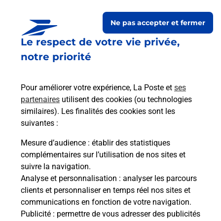
Ne pas accepter et fermer
Le respect de votre vie privée,
Questions fréquemment
notre priorité
posées
Pour améliorer votre expérience, La Poste et
ses
partenaires
utilisent des cookies (ou technologies
La téléassistance classique avec
similaires). Les finalités des cookies sont les
médaillon d’alarme qu’est ce que
suivantes :
c’est ?
Mesure d’audience
: établir des statistiques
complémentaires sur l’utilisation de nos sites et
Comment fonctionne la
suivre la navigation.
téléassistance classique ?
Analyse et personnalisation
: analyser les parcours
clients et personnaliser en temps réel nos sites et
communications en fonction de votre navigation.
Publicité
: permettre de vous adresser des publicités
Comment est installée la