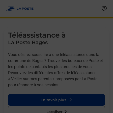
Allez au contenu
Afficher ou masquer la réponse
Afficher ou masquer la réponse
Afficher ou masquer la réponse
Téléassistance à
La Poste Bages
Vous désirez souscrire à une téléassistance dans la
commune de Bages ? Trouver les bureaux de Poste et
les points de contacts les plus proches de vous.
Découvrez les différentes offres de téléassistance
« Veiller sur mes parents » proposées par La Poste
pour répondre à vos besoins
En savoir plus
Localiser