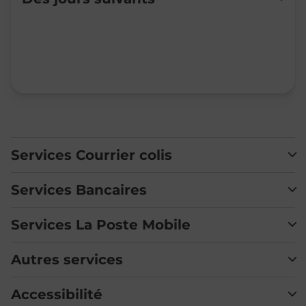
Mardi
09:00
-
12:00
Mercredi
09:00
-
12:00
Jeudi
09:00
-
12:00
Vendredi
09:00
-
12:00
Samedi
Fermé
Dimanche
Fermé
Services Courrier colis
Services Bancaires
Services La Poste Mobile
Autres services
Accessibilité