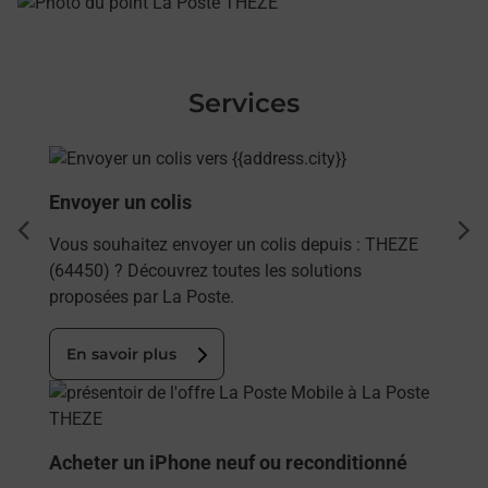
Services
En savoir plus
Envoyer un colis
dent
sui
Vous souhaitez envoyer un colis depuis : THEZE
(64450) ? Découvrez toutes les solutions
proposées par La Poste.
En savoir plus
En savoir plus
Acheter un iPhone neuf ou reconditionné