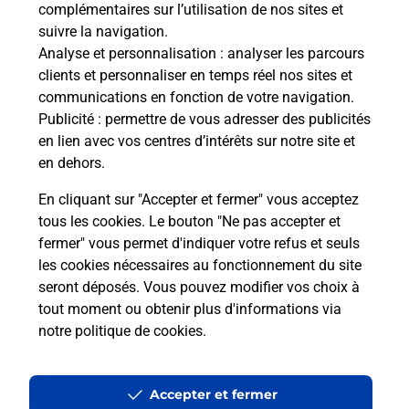
complémentaires sur l’utilisation de nos sites et
Souscrire à la téléassistance
suivre la navigation.
Analyse et personnalisation
: analyser les parcours
Besoin d’un système de téléassistance à l’intérieur
clients et personnaliser en temps réel nos sites et
et/ou à l’extérieur de votre domicile ? Découvrez
communications en fonction de votre navigation.
les offres téléalarme dans votre bureau de Poste à
Publicité
: permettre de vous adresser des publicités
THEZE.
en lien avec vos centres d’intérêts sur notre site et
en dehors.
En savoir plus
En cliquant sur "Accepter et fermer" vous acceptez
tous les cookies. Le bouton "Ne pas accepter et
fermer" vous permet d'indiquer votre refus et seuls
Localiser
Liste
Pyrénées Atlantiques
THEZE
THEZE
les cookies nécessaires au fonctionnement du site
seront déposés. Vous pouvez modifier vos choix à
tout moment ou obtenir plus d'informations via
notre politique de cookies
.
Plan du site
Accessibilité : partiellement conforme
Accepter et fermer