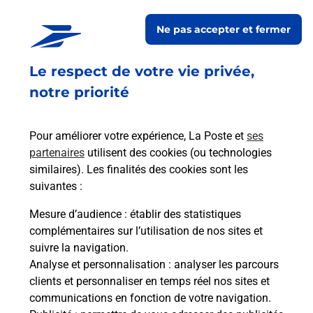
Ne pas accepter et fermer
Acheter un smartphone Samsung
Le respect de votre vie privée,
Vous recherchez un smartphone pas cher proche
de chez vous ? Découvrez notre offre de
notre priorité
téléphones mobiles Samsung dans vos bureaux
de Poste à SAINT PEE SUR NIVELLE (64310) !
Pour améliorer votre expérience, La Poste et
ses
partenaires
utilisent des cookies (ou technologies
En savoir plus
similaires). Les finalités des cookies sont les
En savoir plus
suivantes :
Mesure d’audience
: établir des statistiques
Souscrire à la téléassistance
complémentaires sur l’utilisation de nos sites et
suivre la navigation.
Besoin d’un système de téléassistance à l’intérieur
Analyse et personnalisation
: analyser les parcours
et/ou à l’extérieur de votre domicile ? Découvrez
clients et personnaliser en temps réel nos sites et
les offres téléalarme dans votre bureau de Poste à
communications en fonction de votre navigation.
SAINT PEE SUR NIVELLE.