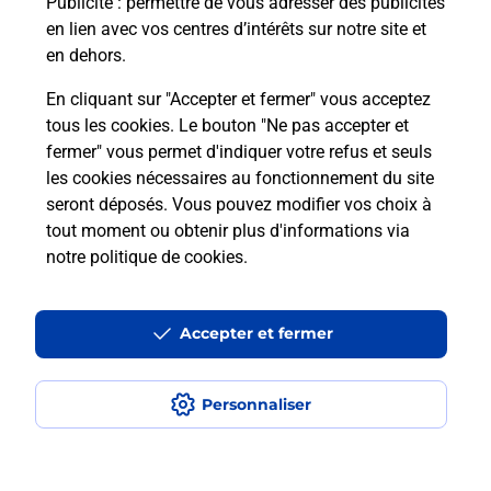
Publicité
: permettre de vous adresser des publicités
en lien avec vos centres d’intérêts sur notre site et
En savoir plus
en dehors.
En cliquant sur "Accepter et fermer" vous acceptez
tous les cookies. Le bouton "Ne pas accepter et
Localiser
Liste
Pyrénées Atlantiques
fermer" vous permet d'indiquer votre refus et seuls
ST PEE SUR NIVELLE
SAINT PEE SUR NIVELLE
les cookies nécessaires au fonctionnement du site
seront déposés. Vous pouvez modifier vos choix à
tout moment ou obtenir plus d'informations via
notre politique de cookies
.
Plan du site
Accessibilité : partiellement conforme
Accepter et fermer
Conditions contractuelles
Personnaliser
Mentions légales
Données personnelles et cookies