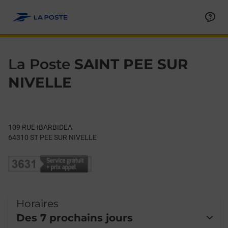
Le lien s'ouvre dans un nouvel onglet
Allez au contenu
Day of the Week
Get directions to La Poste at 109 RUE IBARBIDEA ST PEE SUR 
Hours
La Poste
SAINT PEE SUR
NIVELLE
109 RUE IBARBIDEA
64310
ST PEE SUR NIVELLE
Horaires
Des 7 prochains jours