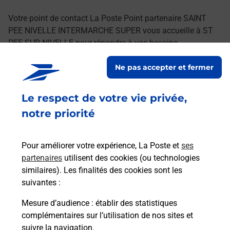
Votre point de contact La Poste Point partenaire SAINT
PEE NIVELLE INTERMARCHE SUPER vous accueille à ST
PEE SUR NIVELLE pour répondre à vos besoins
d'affranchissement Courrier-Colis.
Ne pas accepter et fermer
Retrouvez toutes nos offres en ligne sur notre site
Le respect de votre vie privée,
notre priorité
Pour améliorer votre expérience, La Poste et
ses
partenaires
utilisent des cookies (ou technologies
similaires). Les finalités des cookies sont les
suivantes :
Mesure d’audience
: établir des statistiques
complémentaires sur l’utilisation de nos sites et
suivre la navigation.