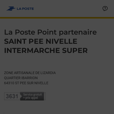
Le lien s'ouvre dans un nouvel onglet
Allez au contenu
Day of the Week
Get directions to La Poste Point partenaire at ZONE ARTISAN
Hours
La Poste Point partenaire
SAINT PEE NIVELLE
INTERMARCHE SUPER
ZONE ARTISANALE DE LIZARDIA
QUARTIER IBARRION
64310
ST PEE SUR NIVELLE