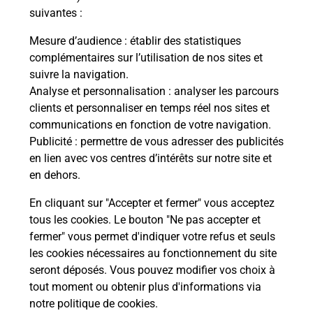
suivantes :
S'inscrire au code de la route
Mesure d’audience
: établir des statistiques
complémentaires sur l’utilisation de nos sites et
Vous cherchez à passer votre code de la route auto
suivre la navigation.
ou moto dans la commune Soumoulou ? Découvrez
Analyse et personnalisation
: analyser les parcours
toutes nos solutions.
clients et personnaliser en temps réel nos sites et
communications en fonction de votre navigation.
En savoir plus
Publicité
: permettre de vous adresser des publicités
en lien avec vos centres d’intérêts sur notre site et
en dehors.
En cliquant sur "Accepter et fermer" vous acceptez
tous les cookies. Le bouton "Ne pas accepter et
Localiser
Liste
Liste - téléassistance
Pyrénées Atlantiques - téléassistance
fermer" vous permet d'indiquer votre refus et seuls
Soumoulou - téléassistance
les cookies nécessaires au fonctionnement du site
seront déposés. Vous pouvez modifier vos choix à
tout moment ou obtenir plus d'informations via
notre politique de cookies
.