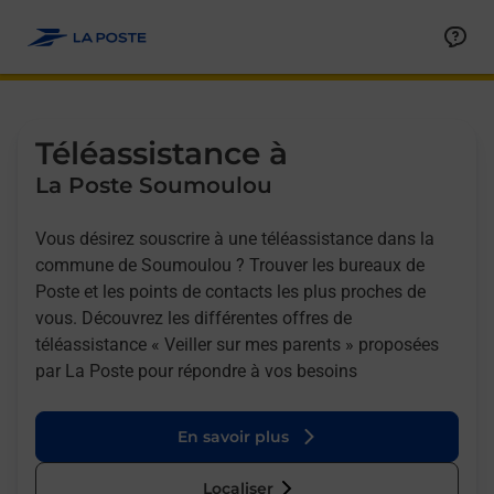
Allez au contenu
Afficher ou masquer la réponse
Afficher ou masquer la réponse
Afficher ou masquer la réponse
Téléassistance à
La Poste Soumoulou
Vous désirez souscrire à une téléassistance dans la
commune de Soumoulou ? Trouver les bureaux de
Poste et les points de contacts les plus proches de
vous. Découvrez les différentes offres de
téléassistance « Veiller sur mes parents » proposées
par La Poste pour répondre à vos besoins
En savoir plus
Localiser