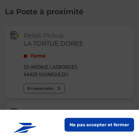
La Poste à proximité
Relais Pickup
LA TORTUE DOREE
Fermé
53 AVENUE LASBORDES
64420
SOUMOULOU
En savoir plus
La Poste
SOUMOULOU
Ne pas accepter et fermer
Fermé
-
ouvre lundi à
09h00