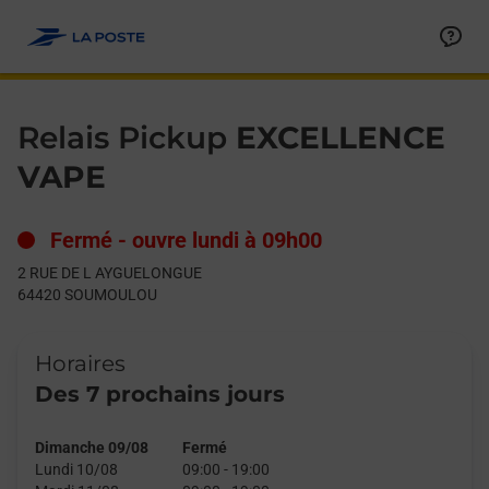
Le lien s'ouvre dans un nouvel onglet
Allez au contenu
Day of the Week
Get directions to Relais Pickup at 2 RUE DE L AYGUELONGUE
Hours
Relais Pickup
EXCELLENCE
VAPE
Fermé
-
ouvre lundi à
09h00
2 RUE DE L AYGUELONGUE
64420
SOUMOULOU
Horaires
Des 7 prochains jours
Dimanche 09/08
Fermé
Lundi 10/08
09:00
-
19:00