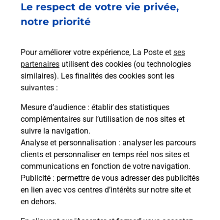
Le respect de votre vie privée,
AVENUE LASBORDES
64420
SOUMOULOU
notre priorité
En savoir plus
Pour améliorer votre expérience, La Poste et
ses
partenaires
utilisent des cookies (ou technologies
Malin !
similaires). Les finalités des cookies sont les
suivantes :
La Poste
Mesure d’audience
: établir des statistiques
en ligne
complémentaires sur l’utilisation de nos sites et
suivre la navigation.
Ouvert 24h/24
Analyse et personnalisation
: analyser les parcours
clients et personnaliser en temps réel nos sites et
En savoir plus
communications en fonction de votre navigation.
Publicité
: permettre de vous adresser des publicités
en lien avec vos centres d’intérêts sur notre site et
Recherchez un autre point de contact
en dehors.