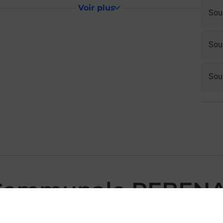
Voir plus
Sou
Sou
Sous
 Communale REBEN
NACQ MAIRIE vous accueille à REBENACQ pour répondre