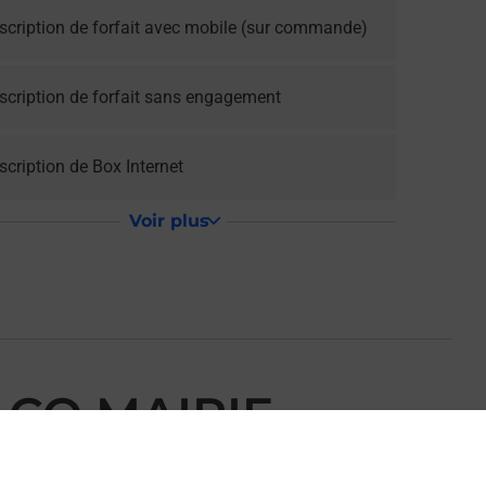
scription de forfait avec mobile (sur commande)
scription de forfait sans engagement
cription de Box Internet
Voir plus
ACQ MAIRIE