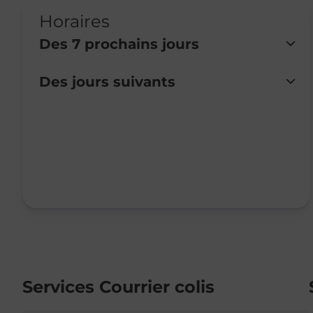
Horaires
Des 7 prochains jours
Des jours suivants
Lundi
Fermé
Mardi
09:00
-
12:30
Mercredi
13:30
-
17:00
Jeudi
Fermé
Vendredi
09:00
-
12:30
Samedi
Fermé
Dimanche
Fermé
Services Courrier colis