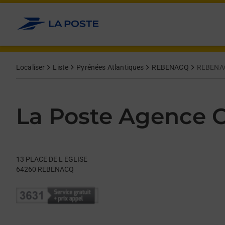
Le lien s'ouvre dans un nouvel onglet
Allez au contenu
Day of the Week
Get directions to La Poste Agence Communale at 13 PLACE D
Hours
Localiser
Liste
Pyrénées Atlantiques
REBENACQ
REBENA
La Poste Agence
13 PLACE DE L EGLISE
64260
REBENACQ