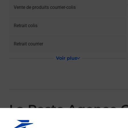
Vente de produits courrier-colis
Retrait colis
Retrait courrier
Voir plus
La Poste Agence
Votre point de contact La Poste Agence Communale REBE