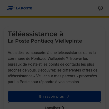
Allez au contenu
Afficher ou masquer la réponse
Afficher ou masquer la réponse
Afficher ou masquer la réponse
Téléassistance à
La Poste Pontiacq Viellepinte
Vous désirez souscrire à une téléassistance dans la
commune de Pontiacq Viellepinte ? Trouver les
bureaux de Poste et les points de contacts les plus
proches de vous. Découvrez les différentes offres de
téléassistance « Veiller sur mes parents » proposées
par La Poste pour répondre à vos besoins
En savoir plus
Localiser