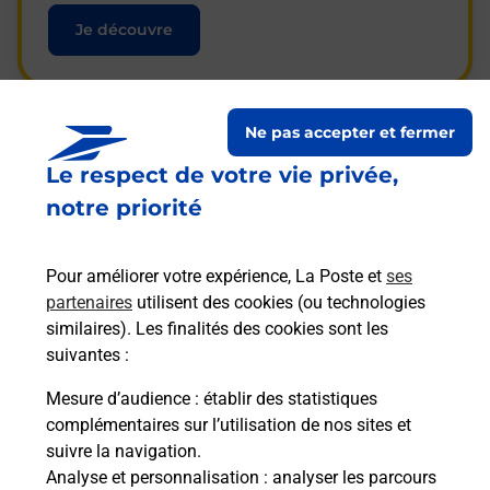
Je découvre
Ne pas accepter et fermer
Questions fréquemment
Le respect de votre vie privée,
posées
notre priorité
Pour améliorer votre expérience, La Poste et
ses
La téléassistance classique avec
partenaires
utilisent des cookies (ou technologies
médaillon d’alarme qu’est ce que
similaires). Les finalités des cookies sont les
c’est ?
suivantes :
Mesure d’audience
: établir des statistiques
complémentaires sur l’utilisation de nos sites et
Comment fonctionne la
suivre la navigation.
téléassistance classique ?
Analyse et personnalisation
: analyser les parcours