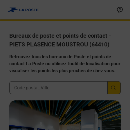
Allez au contenu
Afficher ou masquer la réponse
Afficher ou masquer la réponse
Afficher ou masquer la réponse
Afficher ou masquer la réponse
Afficher ou masquer la réponse
Bureaux de poste et points de contact -
PIETS PLASENCE MOUSTROU (64410)
Retrouvez tous les bureaux de Poste et points de
contact La Poste ou utilisez l'outil de localisation pour
visualiser les points les plus proches de chez vous.
Ville, Département, Code Postal