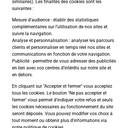
similaires). Les finalités des cookies sont les
modification de livraison ?
suivantes :
Mesure d’audience
: établir des statistiques
Comment La Poste participe-t-elle
complémentaires sur l’utilisation de nos sites et
à votre sécurité au quotidien ?
suivre la navigation.
Analyse et personnalisation
: analyser les parcours
clients et personnaliser en temps réel nos sites et
communications en fonction de votre navigation.
Puis-je passer mon code de la route
Publicité
: permettre de vous adresser des publicités
avec La Poste et sous quelles
en lien avec vos centres d’intérêts sur notre site et
conditions ?
en dehors.
En cliquant sur "Accepter et fermer" vous acceptez
tous les cookies. Le bouton "Ne pas accepter et
Localiser
Liste
Pyrénées Atlantiques
fermer" vous permet d'indiquer votre refus et seuls
PIETS PLASENCE MOUSTROU
les cookies nécessaires au fonctionnement du site
seront déposés. Vous pouvez modifier vos choix à
tout moment ou obtenir plus d'informations via
notre politique de cookies
.