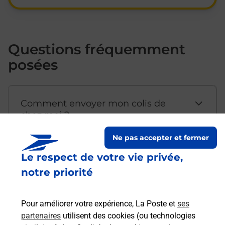
Questions fréquemment
posées
Comment envoyer mon colis de
chez moi ?
Ne pas accepter et fermer
Est-il possible d’acheter un
Le respect de votre vie privée,
emballage directement depuis un
notre priorité
bureau de Poste ?
Pour améliorer votre expérience, La Poste et
ses
partenaires
utilisent des cookies (ou technologies
Comment demander une