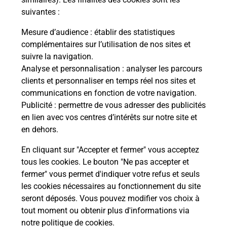
suivantes :
La Poste
Mesure d’audience
: établir des statistiques
en ligne
complémentaires sur l’utilisation de nos sites et
suivre la navigation.
Ouvert 24h/24
Analyse et personnalisation
: analyser les parcours
clients et personnaliser en temps réel nos sites et
En savoir plus
communications en fonction de votre navigation.
Publicité
: permettre de vous adresser des publicités
en lien avec vos centres d’intérêts sur notre site et
Recherchez un autre point de contact
en dehors.
En cliquant sur "Accepter et fermer" vous acceptez
tous les cookies. Le bouton "Ne pas accepter et
Localiser
Liste
Pyrénées Atlantiques
PAU
fermer" vous permet d'indiquer votre refus et seuls
TABAC EDOUARD VII
les cookies nécessaires au fonctionnement du site
seront déposés. Vous pouvez modifier vos choix à
tout moment ou obtenir plus d'informations via
notre politique de cookies
.