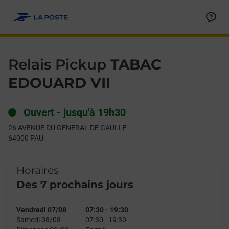
Le lien s'ouvre dans un nouvel onglet
Allez au contenu
Day of the Week
Get directions to Relais Pickup at 26 AVENUE DU GENERAL DE
Hours
Relais Pickup
TABAC
EDOUARD VII
Ouvert
-
jusqu'à
19h30
26 AVENUE DU GENERAL DE GAULLE
64000
PAU
Horaires
Des 7 prochains jours
Vendredi 07/08
07:30
-
19:30
Samedi 08/08
07:30
-
19:30