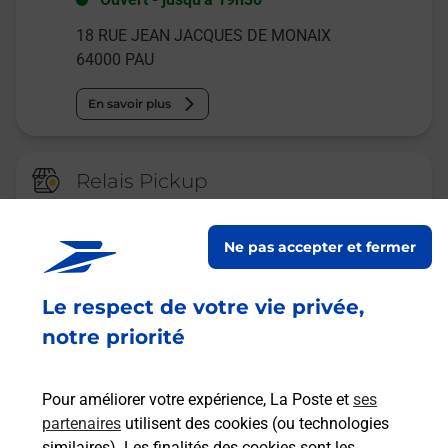
18 RUE JEAN JACQUES DE MONAIX
64000
PAU
En savoir plus
Relais Pickup
CONSIGNE PICKUP TABAC LE
MONAIX
Ne pas accepter et fermer
Ouvert
-
jusqu'à
19h30
Le respect de votre vie privée,
20 RUE JEAN JACQUES DE MONAIX
64000
PAU
notre priorité
En savoir plus
Pour améliorer votre expérience, La Poste et
ses
partenaires
utilisent des cookies (ou technologies
Malin !
similaires). Les finalités des cookies sont les