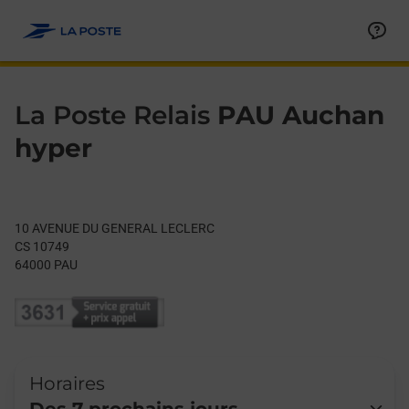
Le lien s'ouvre dans un nouvel onglet
Allez au contenu
Day of the Week
Get directions to La Poste Relais at 10 AVENUE DU GENERAL 
Hours
La Poste Relais
PAU Auchan
hyper
10 AVENUE DU GENERAL LECLERC
CS 10749
64000
PAU
Horaires