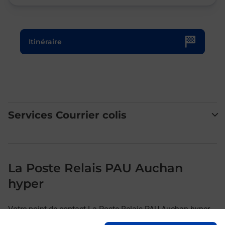
Le lien s'ouvre dans un nouvel onglet
Itinéraire
Services Courrier colis
La Poste Relais PAU Auchan
hyper
Votre point de contact La Poste Relais PAU Auchan hyper
vous accueille à PAU pour répondre à vos besoins