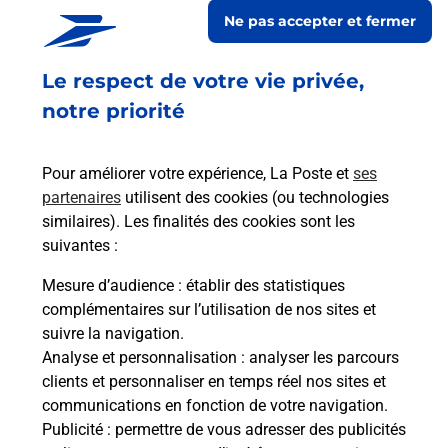
MI VA
Ne pas accepter et fermer
Fermé
-
jusqu'à
10h00
Le respect de votre vie privée,
13 RUE JEAN MONNET
64000
PAU
notre priorité
En savoir plus
Pour améliorer votre expérience, La Poste et
ses
partenaires
utilisent des cookies (ou technologies
Malin !
similaires). Les finalités des cookies sont les
suivantes :
La Poste
Mesure d’audience
: établir des statistiques
en ligne
complémentaires sur l’utilisation de nos sites et
suivre la navigation.
Ouvert 24h/24
Analyse et personnalisation
: analyser les parcours
clients et personnaliser en temps réel nos sites et
En savoir plus
communications en fonction de votre navigation.
Publicité
: permettre de vous adresser des publicités