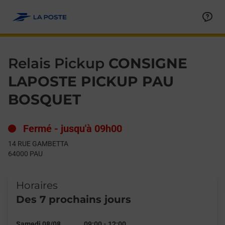
Le lien s'ouvre dans un nouvel onglet
Allez au contenu
Day of the Week
Get directions to Relais Pickup at 14 RUE GAMBETTA PAU,
Hours
Relais Pickup
CONSIGNE
LAPOSTE PICKUP PAU
BOSQUET
Fermé
-
jusqu'à
09h00
14 RUE GAMBETTA
64000
PAU
Horaires
Des 7 prochains jours
Samedi 08/08
09:00
-
12:00