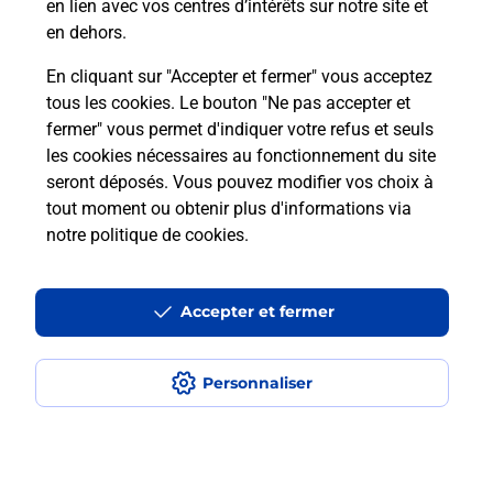
en lien avec vos centres d’intérêts sur notre site et
Recherchez un autre point de contact
en dehors.
En cliquant sur "Accepter et fermer" vous acceptez
tous les cookies. Le bouton "Ne pas accepter et
Localiser
Liste
Pyrénées Atlantiques
PAU
fermer" vous permet d'indiquer votre refus et seuls
CONSIGNE LAPOSTE PICKUP PAU BOSQUET
les cookies nécessaires au fonctionnement du site
seront déposés. Vous pouvez modifier vos choix à
tout moment ou obtenir plus d'informations via
notre politique de cookies
.
Plan du site
Accessibilité : partiellement conforme
Accepter et fermer
Conditions contractuelles
Personnaliser
Mentions légales
Données personnelles et cookies