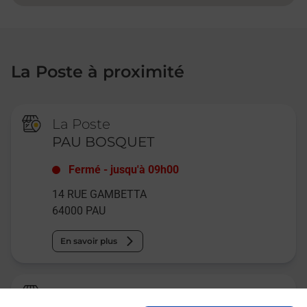
La Poste à proximité
La Poste
PAU BOSQUET
Fermé
-
jusqu'à
09h00
14 RUE GAMBETTA
64000
PAU
En savoir plus
Relais Pickup