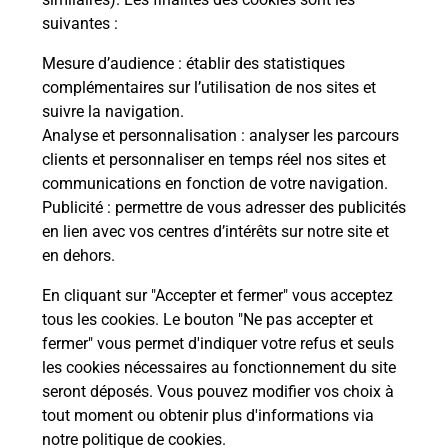
suivantes :
La Poste
Mesure d’audience
: établir des statistiques
en ligne
complémentaires sur l’utilisation de nos sites et
suivre la navigation.
Ouvert 24h/24
Analyse et personnalisation
: analyser les parcours
clients et personnaliser en temps réel nos sites et
En savoir plus
communications en fonction de votre navigation.
Publicité
: permettre de vous adresser des publicités
en lien avec vos centres d’intérêts sur notre site et
Recherchez un autre point de contact
en dehors.
En cliquant sur "Accepter et fermer" vous acceptez
tous les cookies. Le bouton "Ne pas accepter et
Localiser
Liste
Pyrénées Atlantiques
PAU
fermer" vous permet d'indiquer votre refus et seuls
CONSIGNE CRF CITY PAU
les cookies nécessaires au fonctionnement du site
seront déposés. Vous pouvez modifier vos choix à
tout moment ou obtenir plus d'informations via
notre politique de cookies
.