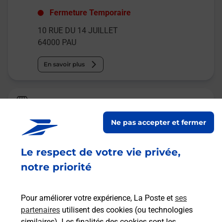
Fermeture Temporaire
10 RUE DU 14 JUILLET
64000
PAU
En savoir plus
La Poste Relais
PAU BAYARD CARREFOUR CITY
Ne pas accepter et fermer
Fermé
-
jusqu'à
10h00
Le respect de votre vie privée,
RUE BAYARD
64000
PAU
notre priorité
En savoir plus
Pour améliorer votre expérience, La Poste et
ses
partenaires
utilisent des cookies (ou technologies
Malin !
similaires). Les finalités des cookies sont les