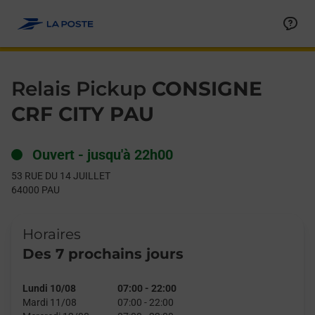
Le lien s'ouvre dans un nouvel onglet
Allez au contenu
Day of the Week
Get directions to Relais Pickup at 53 RUE DU 14 JUILLET PAU,
Hours
Relais Pickup
CONSIGNE
CRF CITY PAU
Ouvert
-
jusqu'à
22h00
53 RUE DU 14 JUILLET
64000
PAU
Horaires
Des 7 prochains jours
Lundi 10/08
07:00
-
22:00
Mardi 11/08
07:00
-
22:00