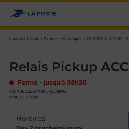
Le lien s'ouvre dans un nouvel onglet
Allez au contenu
Day of the Week
Get directions to Relais Pickup at AVENUE ALEXANDRE FLEMI
Hours
Localiser
Liste
Pyrénées Atlantiques
OLORON
ACCUEIL 
Relais Pickup
ACC
Fermé
-
jusqu'à
08h30
AVENUE ALEXANDRE FLEMING
64400
OLORON
Horaires
Des 7 prochains jours