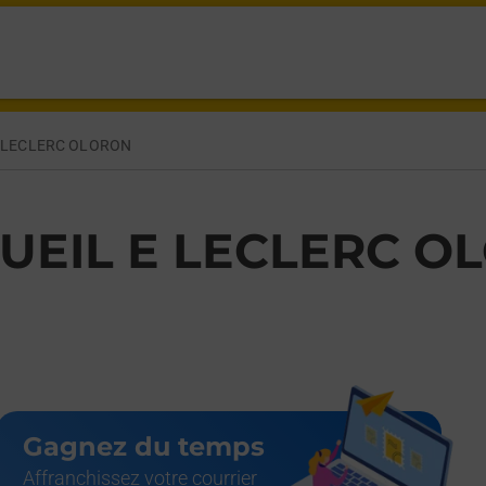
NG OLORON,
E LECLERC OLORON
UEIL E LECLERC O
Gagnez du temps
Affranchissez votre courrier