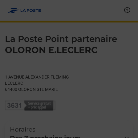
Le lien s'ouvre dans un nouvel onglet
Allez au contenu
Day of the Week
Get directions to La Poste Point partenaire at 1 AVENUE A
Hours
La Poste Point partenaire
OLORON E.LECLERC
1 AVENUE ALEXANDER FLEMING
LECLERC
64400
OLORON STE MARIE
Horaires