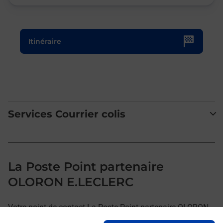
Le lien s'ouvre dans un nouvel onglet
Itinéraire
Services Courrier colis
La Poste Point partenaire
OLORON E.LECLERC
Votre point de contact La Poste Point partenaire OLORON
E.LECLERC vous accueille à OLORON STE MARIE pour