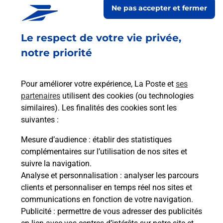
Ne pas accepter et fermer
répondre à vos besoins d'affranchissement Courrier-Colis.
Le respect de votre vie privée,
Retrouvez toutes nos offres en ligne sur notre site
notre priorité
Pour améliorer votre expérience, La Poste et
ses
partenaires
utilisent des cookies (ou technologies
similaires). Les finalités des cookies sont les
suivantes :
Mesure d’audience
: établir des statistiques
complémentaires sur l’utilisation de nos sites et
suivre la navigation.
Analyse et personnalisation
: analyser les parcours
clients et personnaliser en temps réel nos sites et
communications en fonction de votre navigation.
Publicité
: permettre de vous adresser des publicités