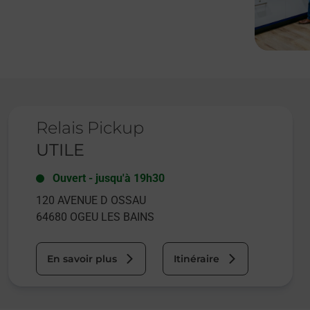
Le lien s'ouvre dans un nouvel onglet
Relais Pickup
UTILE
Ouvert
-
jusqu'à
19h30
120 AVENUE D OSSAU
64680
OGEU LES BAINS
En savoir plus
Itinéraire