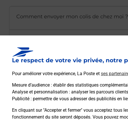
Comment envoyer mon colis de chez moi ?
Est-il possible d’acheter un emballage dir
Le respect de votre vie privée, notre p
Comment demander une modification de li
Pour améliorer votre expérience, La Poste et
ses partenair
Mesure d’audience
: établir des statistiques complémentair
Comment La Poste participe-t-elle à votre 
Analyse et personnalisation
: analyser les parcours client
Publicité
: permettre de vous adresser des publicités en lie
Puis-je passer mon code de la route avec La
En cliquant sur "Accepter et fermer" vous acceptez tous le
fonctionnement du site seront déposés. Vous pouvez modi