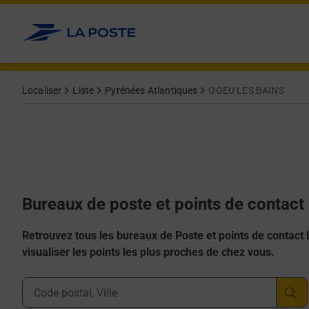
Allez au contenu
Afficher ou masquer la réponse
Afficher ou masquer la réponse
Afficher ou masquer la réponse
Afficher ou masquer la réponse
Afficher ou masquer la réponse
Localiser
Liste
Pyrénées Atlantiques
OGEU LES BAINS
Bureaux de poste et points de contac
Retrouvez tous les bureaux de Poste et points de contact La
visualiser les points les plus proches de chez vous.
Ville, Département, Code Postal