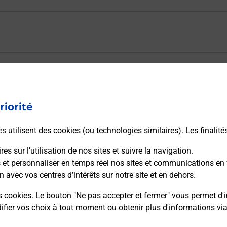
ectement depuis un bureau de Poste ?
riorité
vraison ?
es
utilisent des cookies (ou technologies similaires). Les finalité
es sur l’utilisation de nos sites et suivre la navigation.
sécurité au quotidien ?
s et personnaliser en temps réel nos sites et communications en 
n avec vos centres d’intérêts sur notre site et en dehors.
 Poste et sous quelles conditions ?
s cookies. Le bouton "Ne pas accepter et fermer" vous permet d'i
fier vos choix à tout moment ou obtenir plus d'informations vi