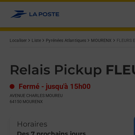
Le lien s'ouvre dans un nouvel onglet
Allez au contenu
Day of the Week
Get directions to Relais Pickup at AVENUE CHARLES MOUREU
Hours
Localiser
Liste
Pyrénées Atlantiques
MOURENX
FLEURS 
Relais Pickup
FLE
Fermé
-
jusqu'à
15h00
AVENUE CHARLES MOUREU
64150
MOURENX
Horaires
Des 7 prochains jours