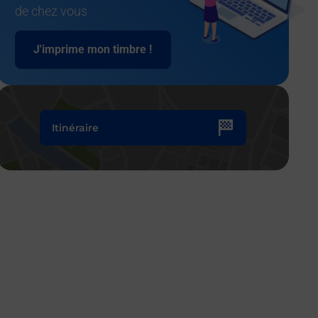
de chez vous
J'imprime mon timbre !
Itinéraire