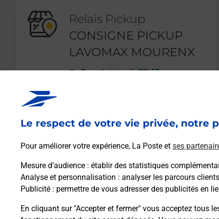
Relais Pickup
CONSIGNE PICKUP
LAVOMAX MOURENX
Ouvert
-
jusqu'à
23h59
22 AVENUE CHARLES MOUREU
64150
MOURENX
Le respect de votre vie privée, notre p
En savoir plus
Pour améliorer votre expérience, La Poste et
ses partenair
Mesure d’audience
: établir des statistiques complémentair
Analyse et personnalisation
: analyser les parcours client
Publicité
: permettre de vous adresser des publicités en lie
En cliquant sur "Accepter et fermer" vous acceptez tous le