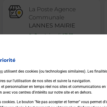
La Poste Agence
Communale
LANNES MAIRIE
Ouvert
-
jusqu'à
17h30
LE BOURG
47170
LANNES
riorité
En savoir plus
es
utilisent des cookies (ou technologies similaires). Les finalité
es sur l’utilisation de nos sites et suivre la navigation.
s et personnaliser en temps réel nos sites et communications en 
n avec vos centres d’intérêts sur notre site et en dehors.
Recherchez un autre point de contact
s cookies. Le bouton "Ne pas accepter et fermer" vous permet d'i