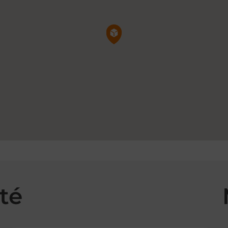
Pin de la carte
té