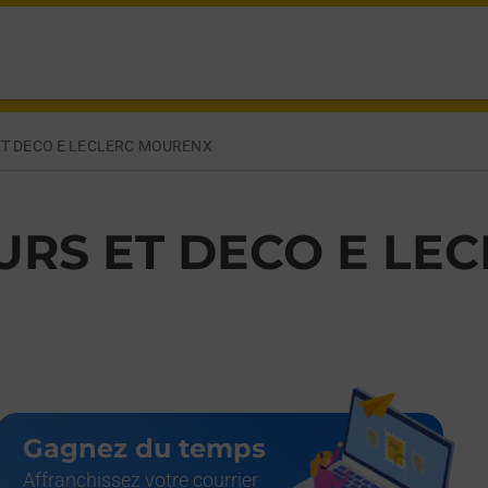
 MOURENX,
ET DECO E LECLERC MOURENX
URS ET DECO E LE
Gagnez du temps
Affranchissez votre courrier