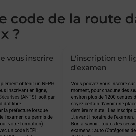
 code de la route d
x ?
e vous inscrire
L'inscription en l
d'examen
implement obtenir un NEPH
Vous pouvez vous inscrire sur
s inscrivant en ligne,
moment, pour chacune des ses
Sécurisés
(ANTS), soit par
environ plus de 1200 centres d
idat libre.
soyez certain d’avoir une plac
r la préfecture lorsque
dernière minute ! Les inscripti
 de l'examen du permis de
J, avant l’horaire de l’examen.
pour votre formation).
Bon à savoir : toutes les sess
 avec un code NEPH
examens : auto (Catégories de 