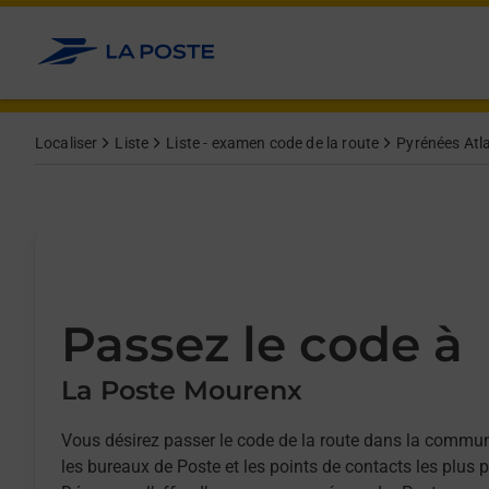
Allez au contenu
Afficher ou masquer la réponse
Afficher ou masquer la réponse
Afficher ou masquer la réponse
Afficher ou masquer la réponse
Localiser
Liste
Liste - examen code de la route
Pyrénées Atla
Passez le code à
La Poste Mourenx
Vous désirez passer le code de la route dans la comm
les bureaux de Poste et les points de contacts les plus 