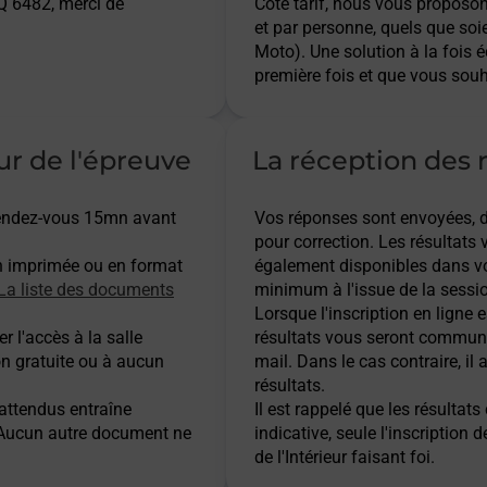
 6482, merci de
Côté tarif, nous vous proposo
et par personne, quels que soi
Moto). Une solution à la fois 
première fois et que vous souh
ur de l'épreuve
La réception des r
 rendez-vous 15mn avant
Vos réponses sont envoyées, dès
pour correction. Les résultats
n imprimée ou en format
également disponibles dans vo
La liste des documents
minimum à l'issue de la sessio
Lorsque l'inscription en ligne es
r l'accès à la salle
résultats vous seront communi
on gratuite ou à aucun
mail. Dans le cas contraire, i
résultats.
 attendus entraîne
Il est rappelé que les résulta
. Aucun autre document ne
indicative, seule l'inscription 
de l'Intérieur faisant foi.