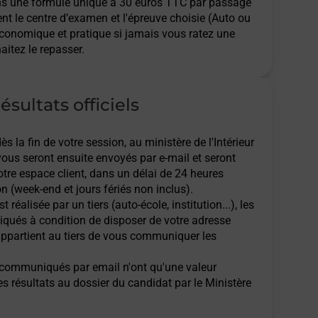
ns une formule unique à 30 euros TTC par passage
ent le centre d’examen et l'épreuve choisie (Auto ou
économique et pratique si jamais vous ratez une
aitez le repasser.
ésultats officiels
 la fin de votre session, au ministère de l'Intérieur
 vous seront ensuite envoyés par e-mail et seront
tre espace client, dans un délai de 24 heures
n (week-end et jours fériés non inclus).
t réalisée par un tiers (auto-école, institution...), les
qués à condition de disposer de votre adresse
l appartient au tiers de vous communiquer les
ts communiqués par email n'ont qu'une valeur
des résultats au dossier du candidat par le Ministère