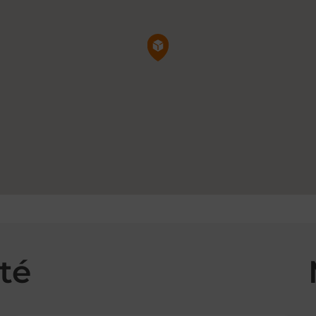
Pin de la carte
té