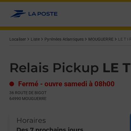
Le lien s'ouvre dans un nouvel onglet
Allez au contenu
Day of the Week
Get directions to Relais Pickup at 36 ROUTE DE BIGOT MOUGU
Hours
Localiser
Liste
Pyrénées Atlantiques
MOUGUERRE
LE T I
Relais Pickup
LE T
Fermé
-
ouvre samedi à
08h00
36 ROUTE DE BIGOT
64990
MOUGUERRE
Horaires
Des 7 prochains jours