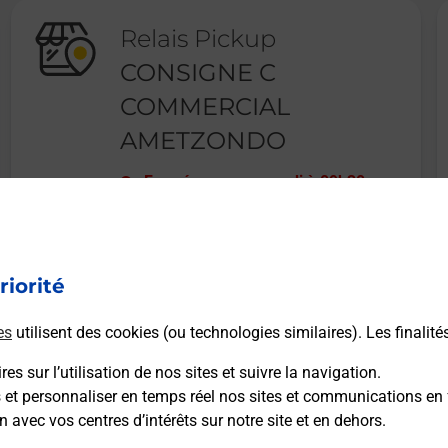
Relais Pickup
CONSIGNE C
COMMERCIAL
AMETZONDO
Fermé
-
ouvre samedi à
09h30
3 AV DU PORTOU
64990
SAINT PIERRE D IRUBE
riorité
En savoir plus
es
utilisent des cookies (ou technologies similaires). Les finalité
es sur l’utilisation de nos sites et suivre la navigation.
s et personnaliser en temps réel nos sites et communications en 
n avec vos centres d’intérêts sur notre site et en dehors.
Recherchez un autre point de contact