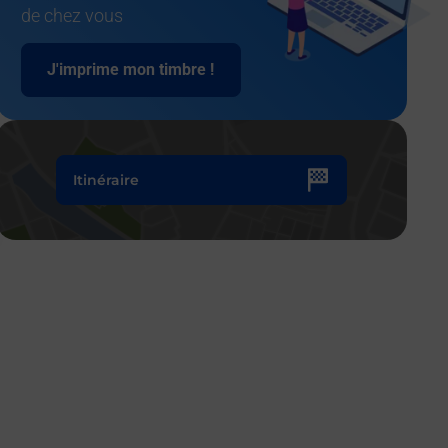
de chez vous
J'imprime mon timbre !
Itinéraire