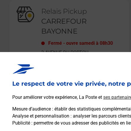
Relais Pickup
CARREFOUR
BAYONNE
Fermé
-
ouvre samedi à
08h30
2 AVENUE DU PORTOU
64990
ST PIERRE D IRUBE
Le respect de votre vie privée, notre p
En savoir plus
Pour améliorer votre expérience, La Poste et
ses partenair
Mesure d’audience
: établir des statistiques complémentair
Analyse et personnalisation
: analyser les parcours client
Publicité
: permettre de vous adresser des publicités en lie