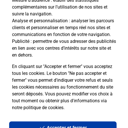
Mesure d’audience
: établir des statistiques
Vous cherchez à passer votre permis bateau à
complémentaires sur l’utilisation de nos sites et
Morlaas (64160) ? Découvrez l'offre proposée par
suivre la navigation.
La Poste.
Analyse et personnalisation
: analyser les parcours
clients et personnaliser en temps réel nos sites et
communications en fonction de votre navigation.
En savoir plus
Publicité
: permettre de vous adresser des publicités
en lien avec vos centres d’intérêts sur notre site et
Je réserve ma session
en dehors.
En cliquant sur "Accepter et fermer" vous acceptez
tous les cookies. Le bouton "Ne pas accepter et
Localiser
Liste
Pyrénées Atlantiques
MORLAAS
fermer" vous permet d'indiquer votre refus et seuls
MORLAAS
les cookies nécessaires au fonctionnement du site
seront déposés. Vous pouvez modifier vos choix à
tout moment ou obtenir plus d'informations via
notre politique de cookies
.
Plan du site
Accessibilité : partiellement conforme
Accepter et fermer