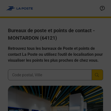
Allez au contenu
Afficher ou masquer la réponse
Afficher ou masquer la réponse
Afficher ou masquer la réponse
Afficher ou masquer la réponse
Afficher ou masquer la réponse
Bureaux de poste et points de contact -
MONTARDON (64121)
Retrouvez tous les bureaux de Poste et points de
contact La Poste ou utilisez l'outil de localisation pour
visualiser les points les plus proches de chez vous.
Ville, Département, Code Postal