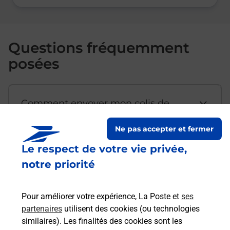
Questions fréquemment
posées
Comment envoyer mon colis de
chez moi ?
Ne pas accepter et fermer
Le respect de votre vie privée,
Est-il possible d’acheter un
notre priorité
emballage directement depuis un
bureau de Poste ?
Pour améliorer votre expérience, La Poste et
ses
partenaires
utilisent des cookies (ou technologies
Comment demander une
similaires). Les finalités des cookies sont les