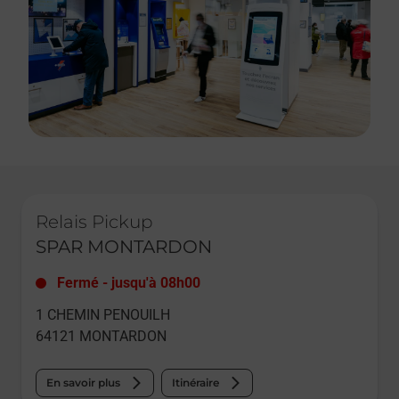
Le lien s'ouvre dans un nouvel onglet
Relais Pickup
SPAR MONTARDON
Fermé
-
jusqu'à
08h00
1 CHEMIN PENOUILH
64121
MONTARDON
En savoir plus
Itinéraire