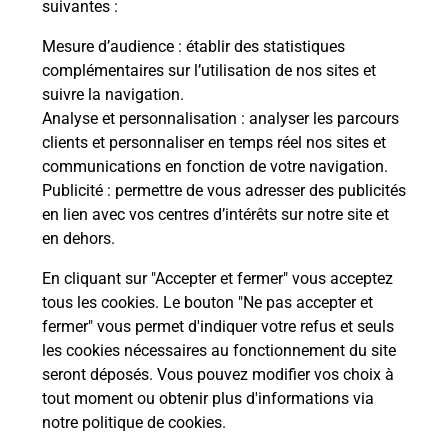
modification de livraison ?
suivantes :
Mesure d’audience
: établir des statistiques
complémentaires sur l’utilisation de nos sites et
Comment La Poste participe-t-elle
suivre la navigation.
à votre sécurité au quotidien ?
Analyse et personnalisation
: analyser les parcours
clients et personnaliser en temps réel nos sites et
communications en fonction de votre navigation.
Puis-je passer mon code de la route
Publicité
: permettre de vous adresser des publicités
avec La Poste et sous quelles
en lien avec vos centres d’intérêts sur notre site et
conditions ?
en dehors.
En cliquant sur "Accepter et fermer" vous acceptez
tous les cookies. Le bouton "Ne pas accepter et
fermer" vous permet d'indiquer votre refus et seuls
Localiser
Liste
Pyrénées Atlantiques
MONTARDON
les cookies nécessaires au fonctionnement du site
seront déposés. Vous pouvez modifier vos choix à
tout moment ou obtenir plus d'informations via
notre politique de cookies
.
Plan du site