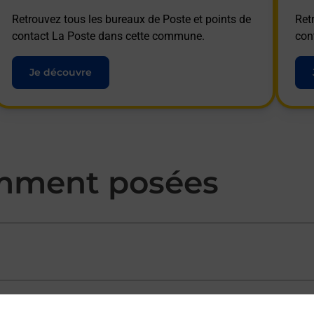
Retrouvez tous les bureaux de Poste et points de
Ret
contact La Poste dans cette commune.
con
Je découvre
mment posées
ectement depuis un bureau de Poste ?