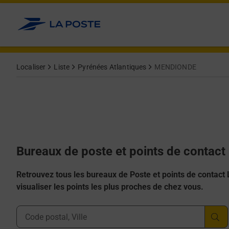
Allez au contenu
Afficher ou masquer la réponse
Afficher ou masquer la réponse
Afficher ou masquer la réponse
Afficher ou masquer la réponse
Afficher ou masquer la réponse
Localiser
Liste
Pyrénées Atlantiques
MENDIONDE
Bureaux de poste et points de conta
Retrouvez tous les bureaux de Poste et points de contact La
visualiser les points les plus proches de chez vous.
Ville, Département, Code Postal