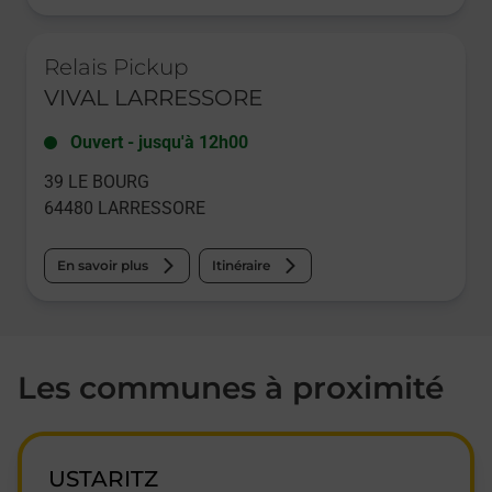
Le lien s'ouvre dans un nouvel onglet
Relais Pickup
VIVAL LARRESSORE
Ouvert
-
jusqu'à
12h00
39 LE BOURG
64480
LARRESSORE
En savoir plus
Itinéraire
Les communes à proximité
USTARITZ