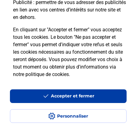
Puis-je passer mon code de la route
Publicité
: permettre de vous adresser des publicités
avec La Poste et sous quelles
en lien avec vos centres d’intérêts sur notre site et
conditions ?
en dehors.
En cliquant sur "Accepter et fermer" vous acceptez
tous les cookies. Le bouton "Ne pas accepter et
fermer" vous permet d'indiquer votre refus et seuls
Localiser
Liste
Pyrénées Atlantiques
LARRESSORE
les cookies nécessaires au fonctionnement du site
seront déposés. Vous pouvez modifier vos choix à
tout moment ou obtenir plus d'informations via
notre politique de cookies
.
Plan du site
Accessibilité : partiellement conforme
Accepter et fermer
Conditions contractuelles
Personnaliser
Mentions légales
Données personnelles et cookies