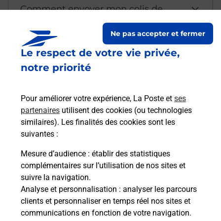
Comment envoyer mon colis de
chez moi ?
Ne pas accepter et fermer
Le respect de votre vie privée,
Est-il possible d’acheter un
notre priorité
emballage directement depuis un
bureau de Poste ?
Pour améliorer votre expérience, La Poste et
ses
partenaires
utilisent des cookies (ou technologies
Comment demander une
similaires). Les finalités des cookies sont les
modification de livraison ?
suivantes :
Mesure d’audience
: établir des statistiques
complémentaires sur l’utilisation de nos sites et
Comment La Poste participe-t-elle
suivre la navigation.
à votre sécurité au quotidien ?
Analyse et personnalisation
: analyser les parcours
clients et personnaliser en temps réel nos sites et
communications en fonction de votre navigation.