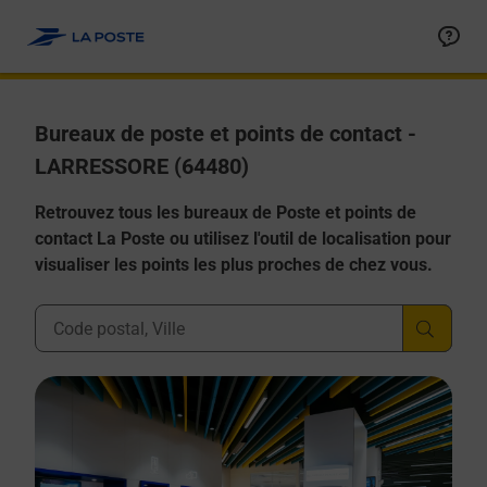
Allez au contenu
Afficher ou masquer la réponse
Afficher ou masquer la réponse
Afficher ou masquer la réponse
Afficher ou masquer la réponse
Afficher ou masquer la réponse
Bureaux de poste et points de contact -
LARRESSORE (64480)
Retrouvez tous les bureaux de Poste et points de
contact La Poste ou utilisez l'outil de localisation pour
visualiser les points les plus proches de chez vous.
Ville, Département, Code Postal