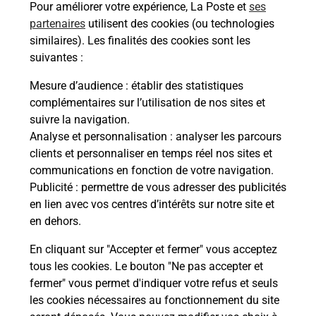
Pour améliorer votre expérience, La Poste et
ses
Malin !
partenaires
utilisent des cookies (ou technologies
similaires). Les finalités des cookies sont les
suivantes :
La Poste
en ligne
Mesure d’audience
: établir des statistiques
complémentaires sur l’utilisation de nos sites et
Ouvert 24h/24
suivre la navigation.
Analyse et personnalisation
: analyser les parcours
En savoir plus
clients et personnaliser en temps réel nos sites et
communications en fonction de votre navigation.
Publicité
: permettre de vous adresser des publicités
Recherchez un autre point de contact
en lien avec vos centres d’intérêts sur notre site et
en dehors.
En cliquant sur "Accepter et fermer" vous acceptez
Localiser
Liste
Pyrénées Atlantiques
tous les cookies. Le bouton "Ne pas accepter et
LARCEVEAU ARROS CIBITS
fermer" vous permet d'indiquer votre refus et seuls
CONSIGNE PICKUP EPICERIE LARCEVEAU
les cookies nécessaires au fonctionnement du site