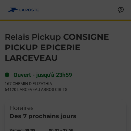
Le lien s'ouvre dans un nouvel onglet
Allez au contenu
Day of the Week
Get directions to Relais Pickup at 167 CHEMIN D ELIZATHIA 
Hours
Relais Pickup
CONSIGNE
PICKUP EPICERIE
LARCEVEAU
Ouvert
-
jusqu'à
23h59
167 CHEMIN D ELIZATHIA
64120
LARCEVEAU ARROS CIBITS
Horaires
Des 7 prochains jours
Samedi 08/08
00:01
-
23:59