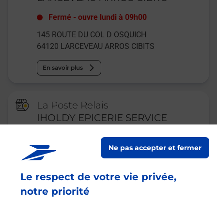
Fermé
-
ouvre lundi à
09h00
145 ROUTE DU COL D OSQUICH
64120
LARCEVEAU ARROS CIBITS
En savoir plus
La Poste Relais
IHOLDY EPICERIE SERVICE
Fermé
-
ouvre dimanche à
08h30
Ne pas accepter et fermer
9 PLACE DU FRONTON
EPICERIE SERVICES
Le respect de votre vie privée,
64640
IHOLDY
notre priorité
En savoir plus