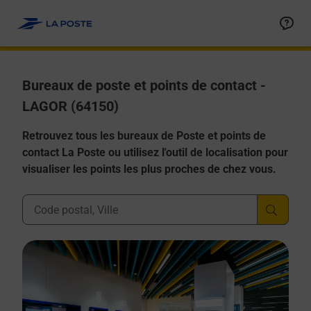
Allez au contenu
Afficher ou masquer la réponse
Afficher ou masquer la réponse
Afficher ou masquer la réponse
Afficher ou masquer la réponse
Afficher ou masquer la réponse
Bureaux de poste et points de contact -
LAGOR (64150)
Retrouvez tous les bureaux de Poste et points de
contact La Poste ou utilisez l'outil de localisation pour
visualiser les points les plus proches de chez vous.
Ville, Département, Code Postal