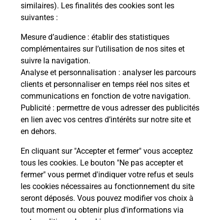
Comment demander une
similaires). Les finalités des cookies sont les
modification de livraison ?
suivantes :
Mesure d’audience
: établir des statistiques
complémentaires sur l’utilisation de nos sites et
Comment La Poste participe-t-elle
suivre la navigation.
à votre sécurité au quotidien ?
Analyse et personnalisation
: analyser les parcours
clients et personnaliser en temps réel nos sites et
communications en fonction de votre navigation.
Puis-je passer mon code de la route
Publicité
: permettre de vous adresser des publicités
avec La Poste et sous quelles
en lien avec vos centres d’intérêts sur notre site et
conditions ?
en dehors.
En cliquant sur "Accepter et fermer" vous acceptez
tous les cookies. Le bouton "Ne pas accepter et
fermer" vous permet d'indiquer votre refus et seuls
Localiser
Liste
Pyrénées Atlantiques
LAGOR
les cookies nécessaires au fonctionnement du site
seront déposés. Vous pouvez modifier vos choix à
tout moment ou obtenir plus d'informations via