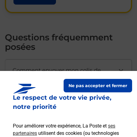
Questions fréquemment
posées
Comment envoyer mon colis de
chez moi ?
Ne pas accepter et fermer
Le respect de votre vie privée,
Est-il possible d’acheter un
notre priorité
emballage directement depuis un
bureau de Poste ?
Pour améliorer votre expérience, La Poste et
ses
partenaires
utilisent des cookies (ou technologies