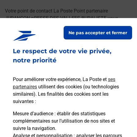
Votre point de contact La Poste Point partenaire
JURANCON pRESSE DES VALLEES BURALISTE vous
accueille à JURANCON pour répondre à vos besoins
Ne pas accepter et fermer
d'affranchissement Courrier-Colis.
Le respect de votre vie privée,
Retrouvez toutes nos offres en ligne sur notre site
notre priorité
Pour améliorer votre expérience, La Poste et
ses
partenaires
utilisent des cookies (ou technologies
similaires). Les finalités des cookies sont les
suivantes :
Mesure d’audience
: établir des statistiques
complémentaires sur l’utilisation de nos sites et
suivre la navigation.
Analyse et personnalisation
: analyser les parcours