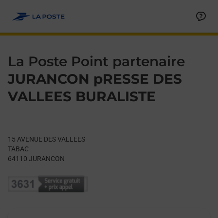
Le lien s'ouvre dans un nouvel onglet
Allez au contenu
Day of the Week
Get directions to La Poste Point partenaire at 15 AVENUE DE
Hours
La Poste Point partenaire
JURANCON pRESSE DES
VALLEES BURALISTE
15 AVENUE DES VALLEES
TABAC
64110
JURANCON