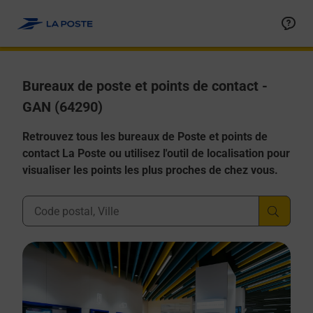
Allez au contenu
Afficher ou masquer la réponse
Afficher ou masquer la réponse
Afficher ou masquer la réponse
Afficher ou masquer la réponse
Afficher ou masquer la réponse
Bureaux de poste et points de contact -
GAN (64290)
Retrouvez tous les bureaux de Poste et points de
contact La Poste ou utilisez l'outil de localisation pour
visualiser les points les plus proches de chez vous.
Ville, Département, Code Postal