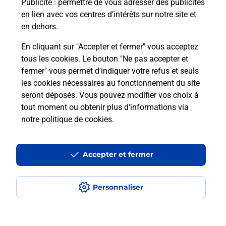
Puis-je passer mon code de la route
Publicité
: permettre de vous adresser des publicités
avec La Poste et sous quelles
en lien avec vos centres d’intérêts sur notre site et
conditions ?
en dehors.
En cliquant sur "Accepter et fermer" vous acceptez
tous les cookies. Le bouton "Ne pas accepter et
fermer" vous permet d'indiquer votre refus et seuls
Localiser
Liste
Pyrénées Atlantiques
GAN
les cookies nécessaires au fonctionnement du site
seront déposés. Vous pouvez modifier vos choix à
tout moment ou obtenir plus d'informations via
notre politique de cookies
.
Plan du site
Accessibilité : partiellement conforme
Accepter et fermer
Conditions contractuelles
Personnaliser
Mentions légales
Données personnelles et cookies