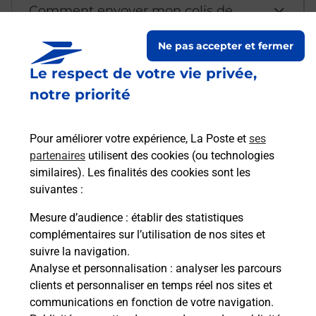
Comment envoyer mon colis de
chez moi ?
Ne pas accepter et fermer
Le respect de votre vie privée,
Est-il possible d’acheter un
notre priorité
emballage directement depuis un
bureau de Poste ?
Pour améliorer votre expérience, La Poste et
ses
partenaires
utilisent des cookies (ou technologies
Comment demander une
similaires). Les finalités des cookies sont les
modification de livraison ?
suivantes :
Mesure d’audience
: établir des statistiques
complémentaires sur l’utilisation de nos sites et
Comment La Poste participe-t-elle
suivre la navigation.
à votre sécurité au quotidien ?
Analyse et personnalisation
: analyser les parcours
clients et personnaliser en temps réel nos sites et
communications en fonction de votre navigation.