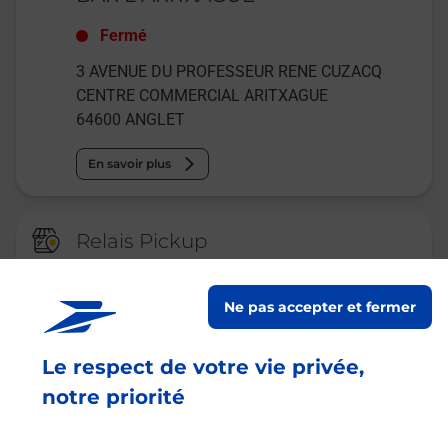
Fermé
3 AVENUE DU PROFESSEUR RENE CUZACQ
CENTRE COMMERCIAL ARITXAGUE
64600
ANGLET
En savoir plus
Relais Pickup
CONSIGNE PICKUP
ALIMENTATION GMA
Ne pas accepter et fermer
Ouvert
-
jusqu'à
23h59
Le respect de votre vie privée,
28 AVENUE DE L URSUYA
64100
BAYONNE
notre priorité
En savoir plus