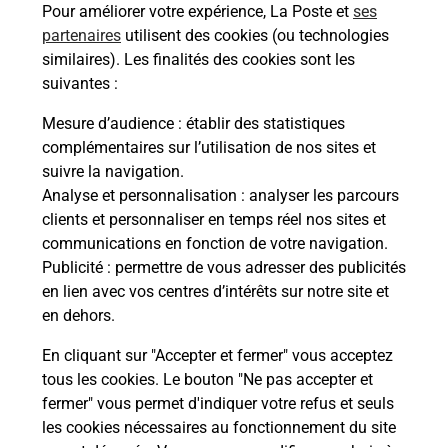
Pour améliorer votre expérience, La Poste et
ses
partenaires
utilisent des cookies (ou technologies
Malin !
similaires). Les finalités des cookies sont les
suivantes :
La Poste
Mesure d’audience
: établir des statistiques
en ligne
complémentaires sur l’utilisation de nos sites et
suivre la navigation.
Ouvert 24h/24
Analyse et personnalisation
: analyser les parcours
clients et personnaliser en temps réel nos sites et
En savoir plus
communications en fonction de votre navigation.
Publicité
: permettre de vous adresser des publicités
en lien avec vos centres d’intérêts sur notre site et
Recherchez un autre point de contact
en dehors.
En cliquant sur "Accepter et fermer" vous acceptez
tous les cookies. Le bouton "Ne pas accepter et
Localiser
Liste
Pyrénées Atlantiques
BAYONNE
fermer" vous permet d'indiquer votre refus et seuls
CONSIGNE PICKUP FILDULINGE BAYONNE
les cookies nécessaires au fonctionnement du site