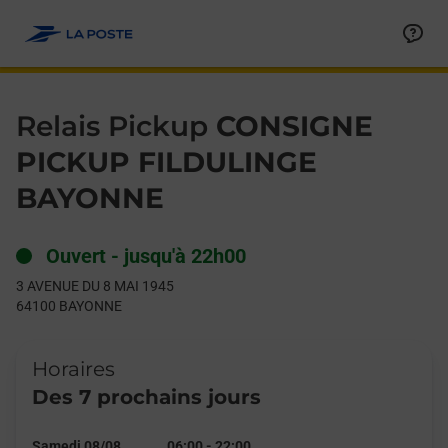
Le lien s'ouvre dans un nouvel onglet
Allez au contenu
Day of the Week
Get directions to Relais Pickup at 3 AVENUE DU 8 MAI 1945 B
Hours
Relais Pickup
CONSIGNE
PICKUP FILDULINGE
BAYONNE
Ouvert
-
jusqu'à
22h00
3 AVENUE DU 8 MAI 1945
64100
BAYONNE
Horaires
Des 7 prochains jours
Samedi 08/08
06:00
-
22:00