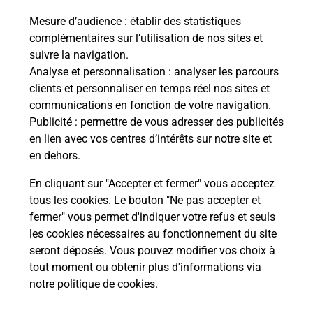
Permis Bateau
Mesure d’audience
: établir des statistiques
Vous cherchez à passer votre permis bateau à
complémentaires sur l’utilisation de nos sites et
Bayonne (64100) ? Découvrez l'offre proposée par
suivre la navigation.
La Poste.
Analyse et personnalisation
: analyser les parcours
clients et personnaliser en temps réel nos sites et
communications en fonction de votre navigation.
En savoir plus
Publicité
: permettre de vous adresser des publicités
en lien avec vos centres d’intérêts sur notre site et
Je réserve ma session
en dehors.
En cliquant sur "Accepter et fermer" vous acceptez
tous les cookies. Le bouton "Ne pas accepter et
Localiser
Liste
Pyrénées Atlantiques
BAYONNE
fermer" vous permet d'indiquer votre refus et seuls
BAYONNE LABAT
les cookies nécessaires au fonctionnement du site
seront déposés. Vous pouvez modifier vos choix à
tout moment ou obtenir plus d'informations via
notre politique de cookies
.
Plan du site