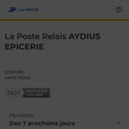
Le lien s'ouvre dans un nouvel onglet
Allez au contenu
Day of the Week
Get directions to La Poste Relais at LE BOURG AYDIUS,
Hours
La Poste Relais
AYDIUS
EPICERIE
LE BOURG
64490
AYDIUS
Horaires
Des 7 prochains jours