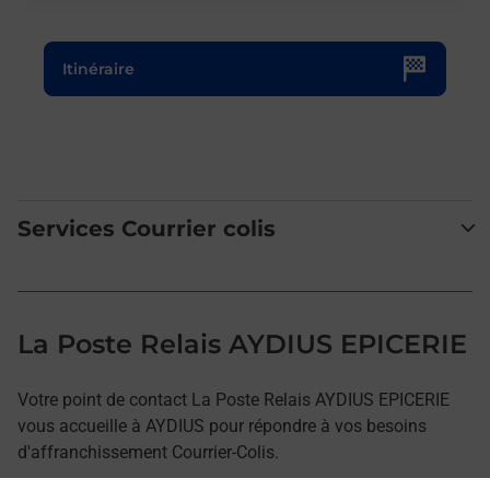
Le lien s'ouvre dans un nouvel onglet
Itinéraire
Services Courrier colis
La Poste Relais AYDIUS EPICERIE
Votre point de contact La Poste Relais AYDIUS EPICERIE
vous accueille à AYDIUS pour répondre à vos besoins
d'affranchissement Courrier-Colis.