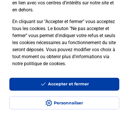
en lien avec vos centres d’intérêts sur notre site et
téléassistance classique ?
en dehors.
En cliquant sur "Accepter et fermer" vous acceptez
tous les cookies. Le bouton "Ne pas accepter et
Localiser
Liste
Liste - téléassistance
fermer" vous permet d'indiquer votre refus et seuls
Pyrénées Atlantiques - téléassistance
Asson - téléassistance
les cookies nécessaires au fonctionnement du site
seront déposés. Vous pouvez modifier vos choix à
tout moment ou obtenir plus d'informations via
notre politique de cookies
.
Plan du site
Accessibilité : partiellement conforme
Accepter et fermer
Conditions contractuelles
Personnaliser
Mentions légales
Données personnelles et cookies