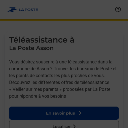
Allez au contenu
Afficher ou masquer la réponse
Afficher ou masquer la réponse
Afficher ou masquer la réponse
Téléassistance à
La Poste Asson
Vous désirez souscrire à une téléassistance dans la
commune de Asson ? Trouver les bureaux de Poste et
les points de contacts les plus proches de vous.
Découvrez les différentes offres de téléassistance
« Veiller sur mes parents » proposées par La Poste
pour répondre à vos besoins
En savoir plus
Localiser