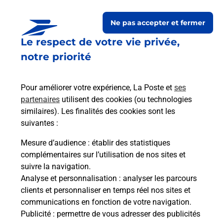
Ne pas accepter et fermer
Le respect de votre vie privée,
Questions fréquemment
notre priorité
posées
Pour améliorer votre expérience, La Poste et
ses
partenaires
utilisent des cookies (ou technologies
La téléassistance classique avec
similaires). Les finalités des cookies sont les
médaillon d’alarme qu’est ce que
suivantes :
c’est ?
Mesure d’audience
: établir des statistiques
complémentaires sur l’utilisation de nos sites et
Comment fonctionne la
suivre la navigation.
téléassistance classique ?
Analyse et personnalisation
: analyser les parcours
clients et personnaliser en temps réel nos sites et
communications en fonction de votre navigation.
Publicité
: permettre de vous adresser des publicités
Comment est installée la