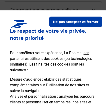
Comment envoyer mon colis de
chez moi ?
Ne pas accepter et fermer
Le respect de votre vie privée,
Est-il possible d’acheter un
notre priorité
emballage directement depuis un
bureau de Poste ?
Pour améliorer votre expérience, La Poste et
ses
partenaires
utilisent des cookies (ou technologies
Comment demander une
similaires). Les finalités des cookies sont les
modification de livraison ?
suivantes :
Mesure d’audience
: établir des statistiques
complémentaires sur l’utilisation de nos sites et
Comment La Poste participe-t-elle
suivre la navigation.
à votre sécurité au quotidien ?
Analyse et personnalisation
: analyser les parcours
clients et personnaliser en temps réel nos sites et