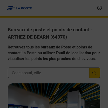
Allez au contenu
Afficher ou masquer la réponse
Afficher ou masquer la réponse
Afficher ou masquer la réponse
Afficher ou masquer la réponse
Afficher ou masquer la réponse
Bureaux de poste et points de contact -
ARTHEZ DE BEARN (64370)
Retrouvez tous les bureaux de Poste et points de
contact La Poste ou utilisez l'outil de localisation pour
visualiser les points les plus proches de chez vous.
Ville, Département, Code Postal