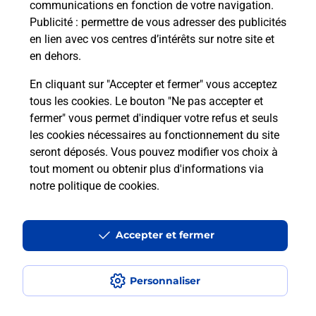
communications en fonction de votre navigation.
Puis-je passer mon code de la route
Publicité
: permettre de vous adresser des publicités
avec La Poste et sous quelles
en lien avec vos centres d’intérêts sur notre site et
conditions ?
en dehors.
En cliquant sur "Accepter et fermer" vous acceptez
tous les cookies. Le bouton "Ne pas accepter et
fermer" vous permet d'indiquer votre refus et seuls
Localiser
Liste
Pyrénées Atlantiques
ARTHEZ DE BEARN
les cookies nécessaires au fonctionnement du site
seront déposés. Vous pouvez modifier vos choix à
tout moment ou obtenir plus d'informations via
notre politique de cookies
.
Plan du site
Accessibilité : partiellement conforme
Accepter et fermer
Conditions contractuelles
Personnaliser
Mentions légales