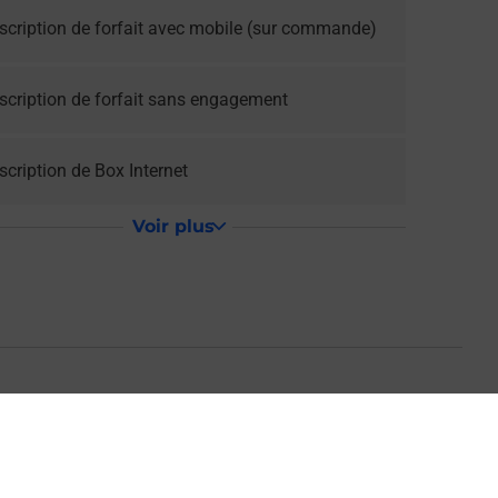
scription de forfait avec mobile (sur commande)
scription de forfait sans engagement
cription de Box Internet
Voir plus
 MAIRIE