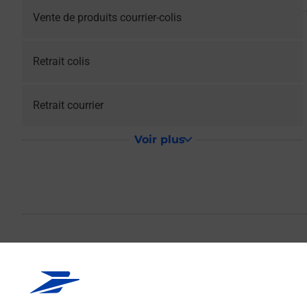
Vente de produits courrier-colis
Retrait colis
Retrait courrier
Voir plus
La Poste Agence
Votre point de contact La Poste Agence Communale ACCOU