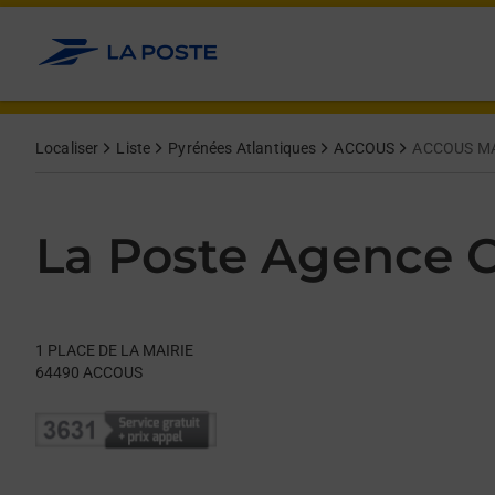
Le lien s'ouvre dans un nouvel onglet
Allez au contenu
Day of the Week
Get directions to La Poste Agence Communale at 1 PLACE DE 
Hours
Localiser
Liste
Pyrénées Atlantiques
ACCOUS
ACCOUS MA
La Poste Agence
1 PLACE DE LA MAIRIE
64490
ACCOUS