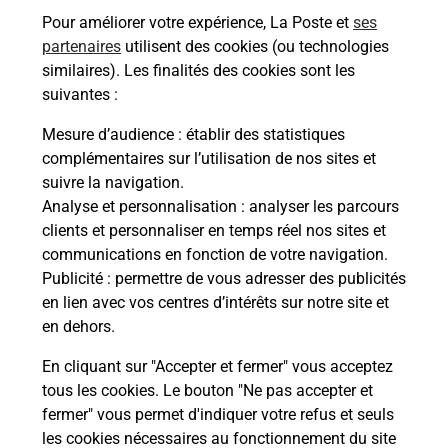
Pour améliorer votre expérience, La Poste et
ses
En savoir plus
partenaires
utilisent des cookies (ou technologies
similaires). Les finalités des cookies sont les
Malin !
suivantes :
Mesure d’audience
: établir des statistiques
La Poste
complémentaires sur l’utilisation de nos sites et
en ligne
suivre la navigation.
Analyse et personnalisation
: analyser les parcours
Ouvert 24h/24
clients et personnaliser en temps réel nos sites et
communications en fonction de votre navigation.
En savoir plus
Publicité
: permettre de vous adresser des publicités
en lien avec vos centres d’intérêts sur notre site et
en dehors.
Recherchez un autre point de contact
En cliquant sur "Accepter et fermer" vous acceptez
tous les cookies. Le bouton "Ne pas accepter et
fermer" vous permet d'indiquer votre refus et seuls
Localiser
Liste
Puy-de-Dôme
VOLVIC
SPAR
les cookies nécessaires au fonctionnement du site