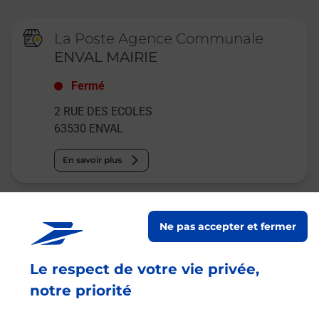
La Poste Agence Communale
ENVAL MAIRIE
Fermé
2 RUE DES ECOLES
63530
ENVAL
En savoir plus
Relais Pickup
Ne pas accepter et fermer
PULSAT
Fermé
-
ouvre lundi à
14h00
Le respect de votre vie privée,
3 RUE PRE DE GIAT ESPACE MOZAC
notre priorité
63200
MALAUZAT