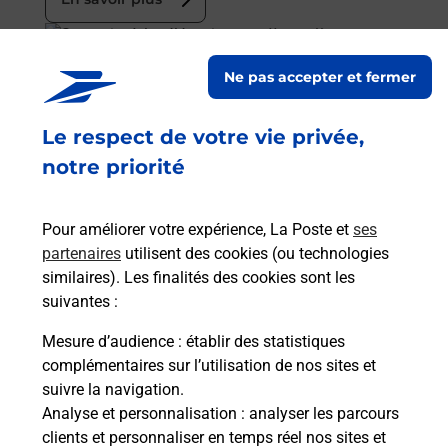
En savoir plus
Ne pas accepter et fermer
Souscrire à la téléassistance
Le respect de votre vie privée,
Besoin d’un système de téléassistance à l’intérieur
et/ou à l’extérieur de votre domicile ? Découvrez
notre priorité
les offres téléalarme dans votre bureau de Poste à
THIERS CENTRE URBAIN.
Pour améliorer votre expérience, La Poste et
ses
partenaires
utilisent des cookies (ou technologies
En savoir plus
similaires). Les finalités des cookies sont les
En savoir plus
suivantes :
Mesure d’audience
: établir des statistiques
France Services
complémentaires sur l’utilisation de nos sites et
suivre la navigation.
Vous souhaitez être accompagné dans vos
Analyse et personnalisation
: analyser les parcours
démarches administratives ? Rendez-vous dans
clients et personnaliser en temps réel nos sites et