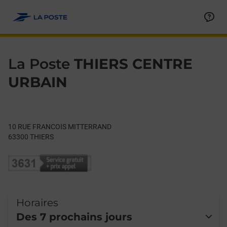
Le lien s'ouvre dans un nouvel onglet
Allez au contenu
Day of the Week
Get directions to La Poste at 10 RUE FRANCOIS MITTERRAND 
Hours
La Poste
THIERS CENTRE
URBAIN
10 RUE FRANCOIS MITTERRAND
63300
THIERS
Horaires
Des 7 prochains jours