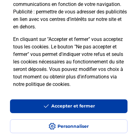
votre bureau de poste labellisé France services à
communications en fonction de votre navigation.
THIERS CENTRE URBAIN (63300)
Publicité
: permettre de vous adresser des publicités
en lien avec vos centres d’intérêts sur notre site et
En savoir plus
en dehors.
En cliquant sur "Accepter et fermer" vous acceptez
tous les cookies. Le bouton "Ne pas accepter et
Localiser
Liste
Puy-de-Dôme
THIERS
fermer" vous permet d'indiquer votre refus et seuls
THIERS CENTRE URBAIN
les cookies nécessaires au fonctionnement du site
seront déposés. Vous pouvez modifier vos choix à
tout moment ou obtenir plus d'informations via
notre politique de cookies
.
Plan du site
Accessibilité : partiellement conforme
Accepter et fermer
Conditions contractuelles
Personnaliser
Mentions légales