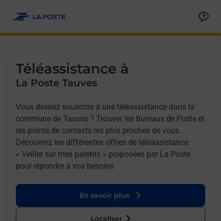
Allez au contenu
Afficher ou masquer la réponse
Afficher ou masquer la réponse
Afficher ou masquer la réponse
Téléassistance à
La Poste Tauves
Vous désirez souscrire à une téléassistance dans la
commune de Tauves ? Trouver les bureaux de Poste et
les points de contacts les plus proches de vous.
Découvrez les différentes offres de téléassistance
« Veiller sur mes parents » proposées par La Poste
pour répondre à vos besoins
En savoir plus
Localiser