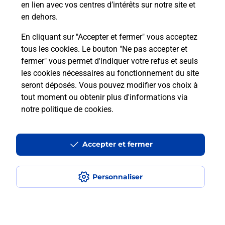
en lien avec vos centres d’intérêts sur notre site et
téléassistance classique ?
en dehors.
En cliquant sur "Accepter et fermer" vous acceptez
tous les cookies. Le bouton "Ne pas accepter et
Localiser
Liste
Liste - téléassistance
fermer" vous permet d'indiquer votre refus et seuls
Puy-de-Dôme - téléassistance
Tauves - téléassistance
les cookies nécessaires au fonctionnement du site
seront déposés. Vous pouvez modifier vos choix à
tout moment ou obtenir plus d'informations via
notre politique de cookies
.
Plan du site
Accessibilité : partiellement conforme
Accepter et fermer
Conditions contractuelles
Personnaliser
Mentions légales
Données personnelles et cookies