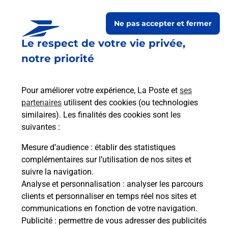
Ne pas accepter et fermer
Le respect de votre vie privée,
Questions fréquemment
notre priorité
posées
Pour améliorer votre expérience, La Poste et
ses
partenaires
utilisent des cookies (ou technologies
La téléassistance classique avec
similaires). Les finalités des cookies sont les
médaillon d’alarme qu’est ce que
suivantes :
c’est ?
Mesure d’audience
: établir des statistiques
complémentaires sur l’utilisation de nos sites et
Comment fonctionne la
suivre la navigation.
téléassistance classique ?
Analyse et personnalisation
: analyser les parcours
clients et personnaliser en temps réel nos sites et
communications en fonction de votre navigation.
Publicité
: permettre de vous adresser des publicités
Comment est installée la