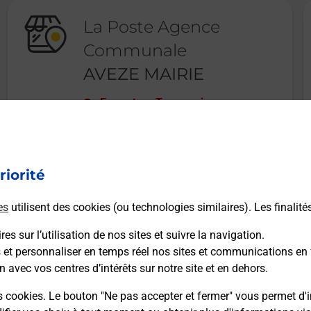
La Poste Agence
Communale
AVEZE MAIRIE
Fermeture Temporaire
LE BOURG
72400
AVEZE
riorité
En savoir plus
es
utilisent des cookies (ou technologies similaires). Les finalité
es sur l’utilisation de nos sites et suivre la navigation.
s et personnaliser en temps réel nos sites et communications en 
n avec vos centres d’intérêts sur notre site et en dehors.
Recherchez un autre point de contact
s cookies. Le bouton "Ne pas accepter et fermer" vous permet d'i