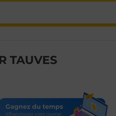
S,
R TAUVES
Gagnez du temps
Affranchissez votre courrier