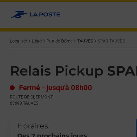
Le lien s'ouvre dans un nouvel onglet
Allez au contenu
Day of the Week
Get directions to Relais Pickup at ROUTE DE CLERMONT TAUVE
Hours
Localiser
Liste
Puy-de-Dôme
TAUVES
SPAR TAUVES
Relais Pickup
SPA
Fermé
-
jusqu'à
08h00
ROUTE DE CLERMONT
63690
TAUVES
Horaires
Des 7 prochains jours