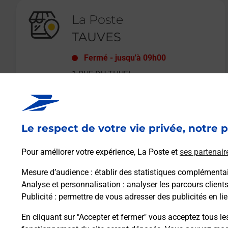
La Poste
TAUVES
Fermé
-
jusqu'à
09h00
1 RUE DU THUEL
63690
TAUVES
Le respect de votre vie privée, notre p
En savoir plus
Pour améliorer votre expérience, La Poste et
ses partenair
Mesure d’audience
: établir des statistiques complémentair
Analyse et personnalisation
: analyser les parcours client
Publicité
: permettre de vous adresser des publicités en lie
En cliquant sur "Accepter et fermer" vous acceptez tous le