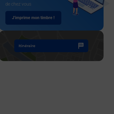
de chez vous
J'imprime mon timbre !
Itinéraire