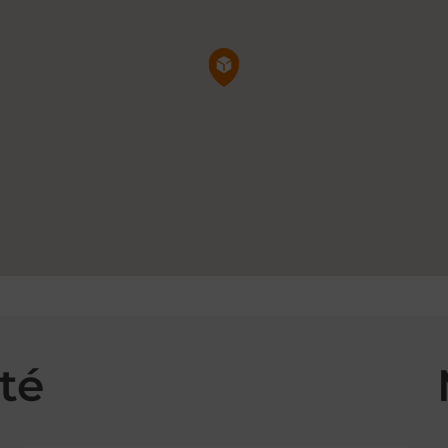
Pin de la carte
té