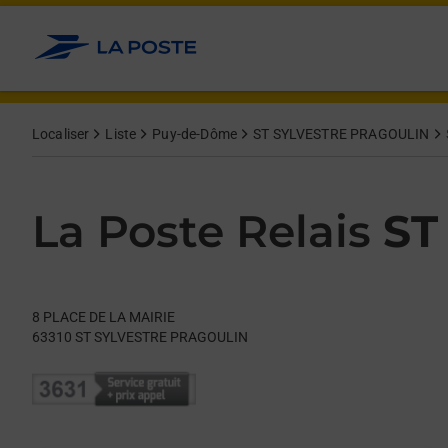
Le lien s'ouvre dans un nouvel onglet
Allez au contenu
Day of the Week
Get directions to La Poste Relais at 8 PLACE DE LA MAIRIE 
Hours
Localiser
Liste
Puy-de-Dôme
ST SYLVESTRE PRAGOULIN
La Poste Relais
ST
8 PLACE DE LA MAIRIE
63310
ST SYLVESTRE PRAGOULIN