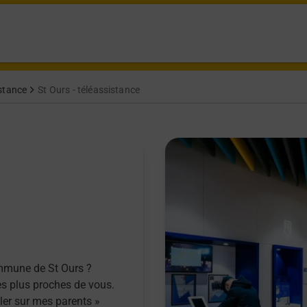
stance
St Ours - téléassistance
ommune de St Ours ?
es plus proches de vous.
ller sur mes parents »