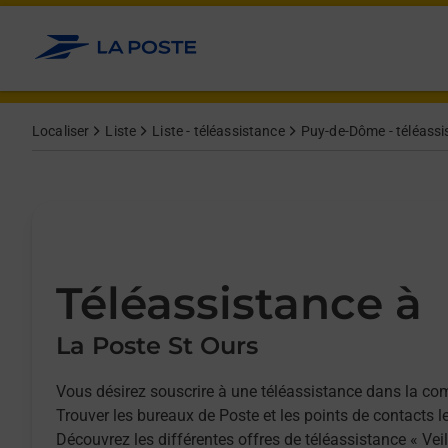
Allez au contenu
Afficher ou masquer la réponse
Afficher ou masquer la réponse
Afficher ou masquer la réponse
Localiser
Liste
Liste - téléassistance
Puy-de-Dôme - téléassi
Téléassistance à
La Poste St Ours
Vous désirez souscrire à une téléassistance dans la c
Trouver les bureaux de Poste et les points de contacts l
Découvrez les différentes offres de téléassistance « Vei