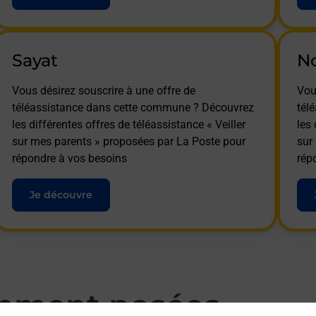
Sayat
N
Vous désirez souscrire à une offre de
Vou
téléassistance dans cette commune ? Découvrez
tél
les différentes offres de téléassistance « Veiller
les 
sur mes parents » proposées par La Poste pour
sur
répondre à vos besoins
rép
Je découvre
mment posées