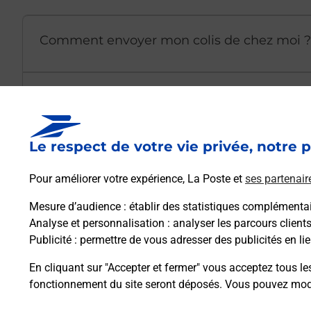
Comment envoyer mon colis de chez moi ?
Est-il possible d’acheter un emballage dir
Le respect de votre vie privée, notre p
Comment demander une modification de li
Pour améliorer votre expérience, La Poste et
ses partenair
Mesure d’audience
: établir des statistiques complémentair
Comment La Poste participe-t-elle à votre 
Analyse et personnalisation
: analyser les parcours client
Publicité
: permettre de vous adresser des publicités en lie
Puis-je passer mon code de la route avec La
En cliquant sur "Accepter et fermer" vous acceptez tous le
fonctionnement du site seront déposés. Vous pouvez modi