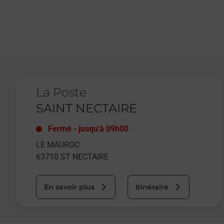
Le lien s'ouvre dans un nouvel onglet
La Poste
SAINT NECTAIRE
Fermé
-
jusqu'à
09h00
LE MAUROC
63710
ST NECTAIRE
En savoir plus
Itinéraire