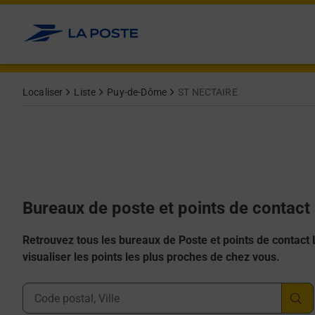
Allez au contenu
Afficher ou masquer la réponse
Afficher ou masquer la réponse
Afficher ou masquer la réponse
Afficher ou masquer la réponse
Afficher ou masquer la réponse
Localiser
Liste
Puy-de-Dôme
ST NECTAIRE
Bureaux de poste et points de contac
Retrouvez tous les bureaux de Poste et points de contact La
visualiser les points les plus proches de chez vous.
Ville, Département, Code Postal