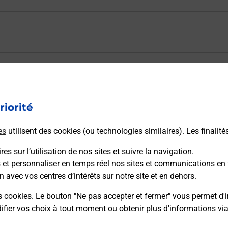
ectement depuis un bureau de Poste ?
riorité
vraison ?
es
utilisent des cookies (ou technologies similaires). Les finalité
es sur l’utilisation de nos sites et suivre la navigation.
sécurité au quotidien ?
s et personnaliser en temps réel nos sites et communications en 
n avec vos centres d’intérêts sur notre site et en dehors.
 Poste et sous quelles conditions ?
s cookies. Le bouton "Ne pas accepter et fermer" vous permet d'i
fier vos choix à tout moment ou obtenir plus d'informations vi