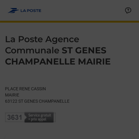
Le lien s'ouvre dans un nouvel onglet
Allez au contenu
Day of the Week
Get directions to La Poste Agence Communale at PLACE RE
Hours
La Poste Agence
Communale
ST GENES
CHAMPANELLE MAIRIE
PLACE RENE CASSIN
MAIRIE
63122
ST GENES CHAMPANELLE