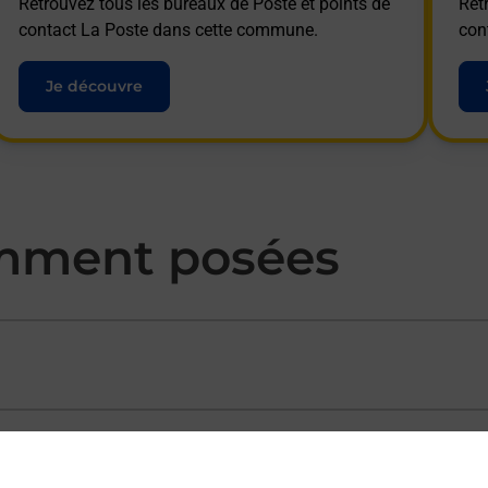
Retrouvez tous les bureaux de Poste et points de
Ret
contact La Poste dans cette commune.
con
Je découvre
mment posées
ectement depuis un bureau de Poste ?