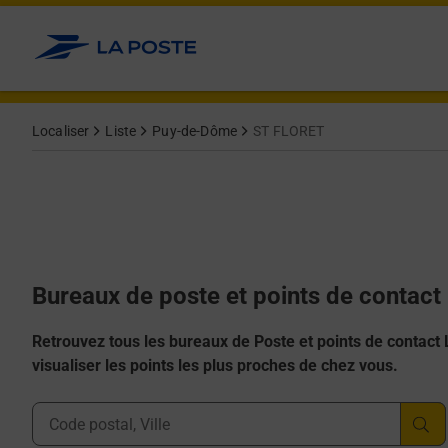
Allez au contenu
Afficher ou masquer la réponse
Afficher ou masquer la réponse
Afficher ou masquer la réponse
Afficher ou masquer la réponse
Afficher ou masquer la réponse
Localiser
Liste
Puy-de-Dôme
ST FLORET
Bureaux de poste et points de contac
Retrouvez tous les bureaux de Poste et points de contact La
visualiser les points les plus proches de chez vous.
Ville, Département, Code Postal