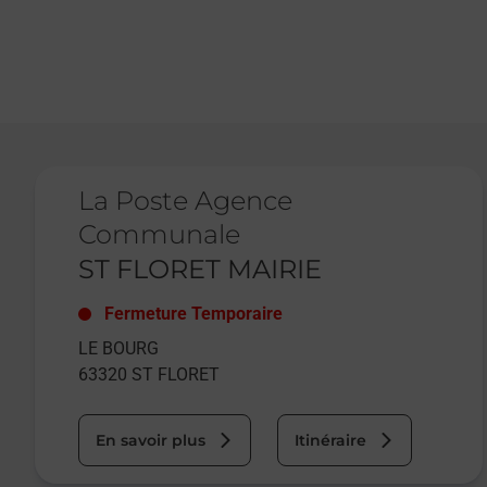
Le lien s'ouvre dans un nouvel onglet
La Poste Agence
Communale
ST FLORET MAIRIE
Fermeture Temporaire
LE BOURG
63320
ST FLORET
En savoir plus
Itinéraire