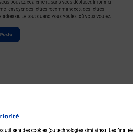
, vous pouvez également, sans vous déplacer, imprimer
imo, envoyer des lettres recommandées, des lettres
lle adresse. Le tout quand vous voulez, où vous voulez.
 Poste
riorité
es
utilisent des cookies (ou technologies similaires). Les finalité