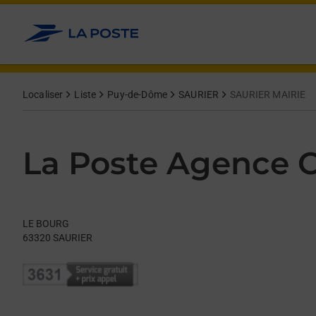
Le lien s'ouvre dans un nouvel onglet
Allez au contenu
Day of the Week
Get directions to La Poste Agence Communale at LE BOURG SA
Hours
Localiser
Liste
Puy-de-Dôme
SAURIER
SAURIER MAIRIE
La Poste Agence
LE BOURG
63320
SAURIER