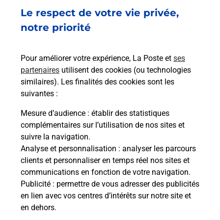
Le respect de votre vie privée,
Envoyer un colis
notre priorité
Vous souhaitez envoyer un colis depuis :
ROMAGNAT (63540) ? Découvrez toutes les
Pour améliorer votre expérience, La Poste et
ses
solutions proposées par La Poste.
partenaires
utilisent des cookies (ou technologies
similaires). Les finalités des cookies sont les
En savoir plus
suivantes :
En savoir plus
Mesure d’audience
: établir des statistiques
complémentaires sur l’utilisation de nos sites et
Souscrire à la téléassistance
suivre la navigation.
Analyse et personnalisation
: analyser les parcours
Besoin d’un système de téléassistance à l’intérieur
clients et personnaliser en temps réel nos sites et
et/ou à l’extérieur de votre domicile ? Découvrez
communications en fonction de votre navigation.
les offres téléalarme dans votre bureau de Poste à
Publicité
: permettre de vous adresser des publicités
ROMAGNAT.
en lien avec vos centres d’intérêts sur notre site et
en dehors.
En savoir plus