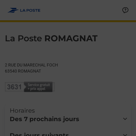
Le lien s'ouvre dans un nouvel onglet
Allez au contenu
Day of the Week
Get directions to La Poste at 2 RUE DU MARECHAL FOCH ROM
Hours
La Poste
ROMAGNAT
2 RUE DU MARECHAL FOCH
63540
ROMAGNAT
Horaires
Des 7 prochains jours
Lundi
Fermé
Des jours suivants