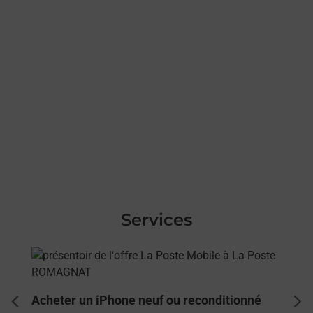
Services
En savoir plus
Acheter un iPhone neuf ou reconditionné
dent
sui