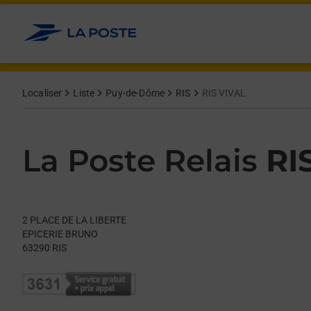
Le lien s'ouvre dans un nouvel onglet
Allez au contenu
Day of the Week
Get directions to La Poste Relais at 2 PLACE DE LA LIBERTE RIS
Hours
Localiser
Liste
Puy-de-Dôme
RIS
RIS VIVAL
La Poste Relais
RI
2 PLACE DE LA LIBERTE
EPICERIE BRUNO
63290
RIS