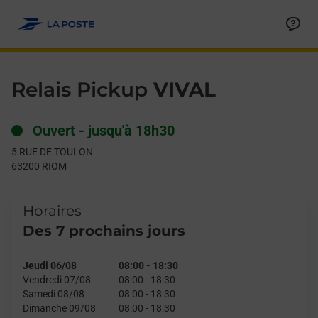
Le lien s'ouvre dans un nouvel onglet
Allez au contenu
Day of the Week
Get directions to Relais Pickup at 5 RUE DE TOULON RIOM,
Hours
Relais Pickup
VIVAL
Ouvert
-
jusqu'à
18h30
5 RUE DE TOULON
63200
RIOM
Horaires
Des 7 prochains jours
Jeudi 06/08
08:00
-
18:30
Vendredi 07/08
08:00
-
18:30
Samedi 08/08
08:00
-
18:30
Dimanche 09/08
08:00
-
18:30