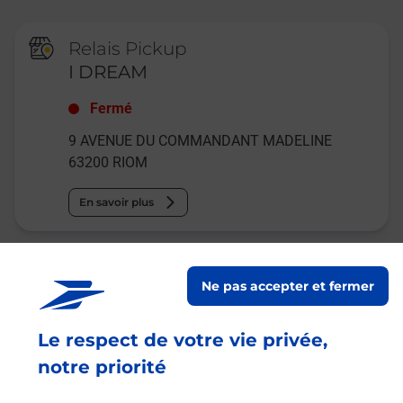
Relais Pickup
I DREAM
Fermé
9 AVENUE DU COMMANDANT MADELINE
63200
RIOM
En savoir plus
La Poste
Ne pas accepter et fermer
RIOM
Fermé
-
jusqu'à
09h00
Le respect de votre vie privée,
44 TER RUE DU COMMERCE
notre priorité
63200
RIOM