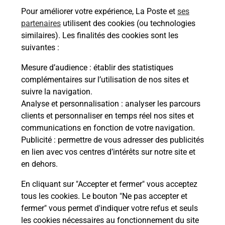
Pour améliorer votre expérience, La Poste et
ses
En savoir plus
partenaires
utilisent des cookies (ou technologies
similaires). Les finalités des cookies sont les
Malin !
suivantes :
Mesure d’audience
: établir des statistiques
La Poste
complémentaires sur l’utilisation de nos sites et
en ligne
suivre la navigation.
Analyse et personnalisation
: analyser les parcours
Ouvert 24h/24
clients et personnaliser en temps réel nos sites et
communications en fonction de votre navigation.
En savoir plus
Publicité
: permettre de vous adresser des publicités
en lien avec vos centres d’intérêts sur notre site et
en dehors.
Recherchez un autre point de contact
En cliquant sur "Accepter et fermer" vous acceptez
tous les cookies. Le bouton "Ne pas accepter et
fermer" vous permet d'indiquer votre refus et seuls
Localiser
Liste
Puy-de-Dôme
RIOM
VIVAL
les cookies nécessaires au fonctionnement du site