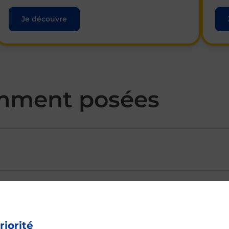
Je découvre
mment posées
ectement depuis un bureau de Poste ?
riorité