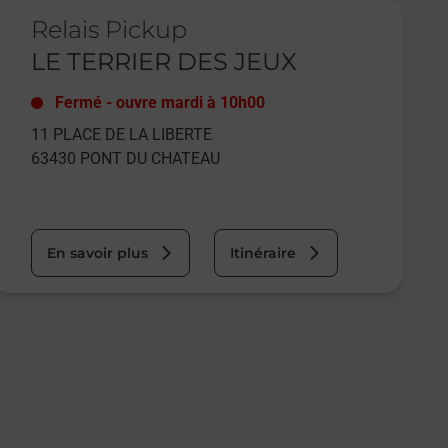
e lien s'ouvre dans un nouvel onglet
Relais Pickup
LE TERRIER DES JEUX
Fermé
-
ouvre mardi à
10h00
11 PLACE DE LA LIBERTE
63430
PONT DU CHATEAU
En savoir plus
Itinéraire