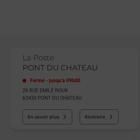
Le lien s'ouvre dans un nouvel onglet
La Poste
PONT DU CHATEAU
Fermé
-
jusqu'à
09h00
26 RUE EMILE ROUX
63430
PONT DU CHATEAU
En savoir plus
Itinéraire