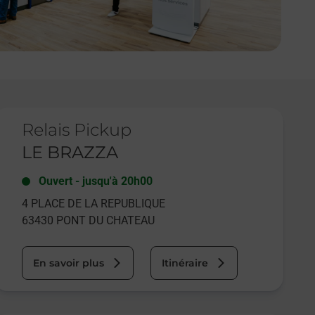
e lien s'ouvre dans un nouvel onglet
Relais Pickup
LE BRAZZA
Ouvert
-
jusqu'à
20h00
4 PLACE DE LA REPUBLIQUE
63430
PONT DU CHATEAU
En savoir plus
Itinéraire