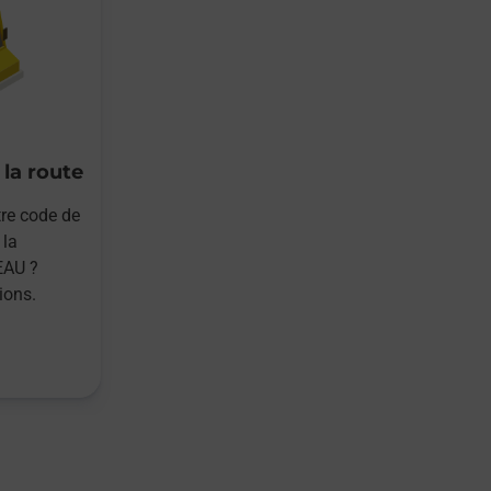
 la route
re code de
 la
AU ?
ions.