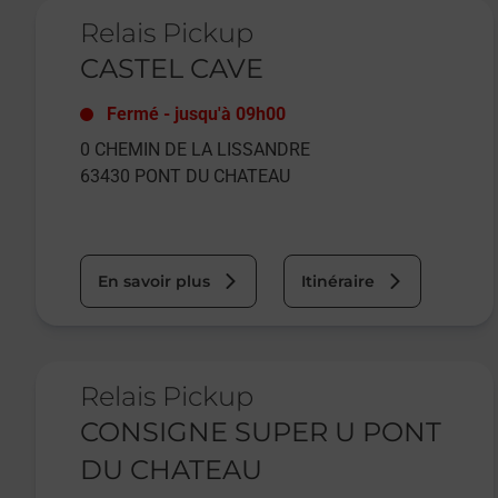
Le lien s'ouvre dans un nouvel onglet
Relais Pickup
CASTEL CAVE
Fermé
-
jusqu'à
09h00
0 CHEMIN DE LA LISSANDRE
63430
PONT DU CHATEAU
En savoir plus
Itinéraire
Le lien s'ouvre dans un nouvel onglet
Relais Pickup
CONSIGNE SUPER U PONT
DU CHATEAU