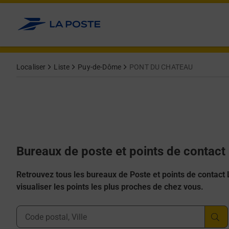
Allez au contenu
Afficher ou masquer la réponse
Afficher ou masquer la réponse
Afficher ou masquer la réponse
Afficher ou masquer la réponse
Afficher ou masquer la réponse
Localiser
Liste
Puy-de-Dôme
PONT DU CHATEAU
Bureaux de poste et points de conta
Retrouvez tous les bureaux de Poste et points de contact La
visualiser les points les plus proches de chez vous.
Ville, Département, Code Postal