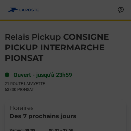
Le lien s'ouvre dans un nouvel onglet
Allez au contenu
Day of the Week
Get directions to Relais Pickup at 21 ROUTE LAFAYETTE PIONS
Hours
Relais Pickup
CONSIGNE
PICKUP INTERMARCHE
PIONSAT
Ouvert
-
jusqu'à
23h59
21 ROUTE LAFAYETTE
63330
PIONSAT
Horaires
Des 7 prochains jours
Samedi 08/08
00:01
-
23:59