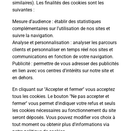
Malin !
similaires). Les finalités des cookies sont les
suivantes :
La Poste
Mesure d’audience
: établir des statistiques
en ligne
complémentaires sur l’utilisation de nos sites et
suivre la navigation.
Ouvert 24h/24
Analyse et personnalisation
: analyser les parcours
clients et personnaliser en temps réel nos sites et
En savoir plus
communications en fonction de votre navigation.
Publicité
: permettre de vous adresser des publicités
en lien avec vos centres d’intérêts sur notre site et
Recherchez un autre point de contact
en dehors.
En cliquant sur "Accepter et fermer" vous acceptez
tous les cookies. Le bouton "Ne pas accepter et
Localiser
Liste
Puy-de-Dôme
PIONSAT
fermer" vous permet d'indiquer votre refus et seuls
CONSIGNE PICKUP INTERMARCHE PIONSAT
les cookies nécessaires au fonctionnement du site
seront déposés. Vous pouvez modifier vos choix à
tout moment ou obtenir plus d'informations via