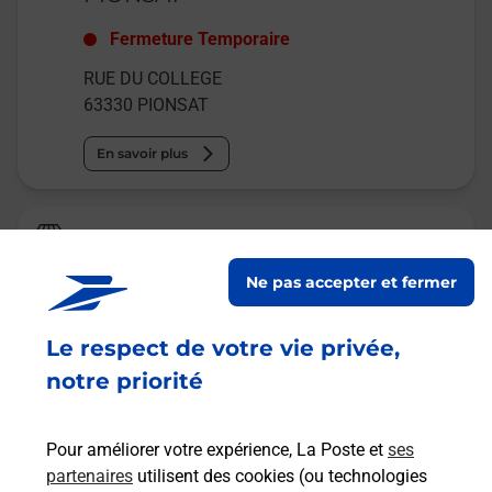
Fermeture Temporaire
RUE DU COLLEGE
63330
PIONSAT
En savoir plus
Relais Pickup
TOTAL ENERGIE
Ne pas accepter et fermer
Fermé
-
ouvre lundi à
08h00
Le respect de votre vie privée,
1 ROUTE GENERAL DESAIX
63330
PIONSAT
notre priorité
En savoir plus
Pour améliorer votre expérience, La Poste et
ses
partenaires
utilisent des cookies (ou technologies