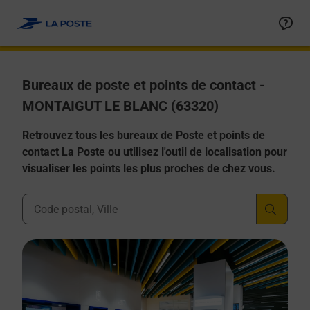
Allez au contenu
Afficher ou masquer la réponse
Afficher ou masquer la réponse
Afficher ou masquer la réponse
Afficher ou masquer la réponse
Afficher ou masquer la réponse
Bureaux de poste et points de contact -
MONTAIGUT LE BLANC (63320)
Retrouvez tous les bureaux de Poste et points de
contact La Poste ou utilisez l'outil de localisation pour
visualiser les points les plus proches de chez vous.
Ville, Département, Code Postal