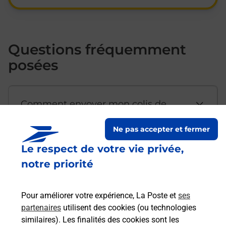
Questions fréquemment
posées
Comment envoyer mon colis de
chez moi ?
Ne pas accepter et fermer
Le respect de votre vie privée,
Est-il possible d’acheter un
notre priorité
emballage directement depuis un
bureau de Poste ?
Pour améliorer votre expérience, La Poste et
ses
partenaires
utilisent des cookies (ou technologies
Comment demander une
similaires). Les finalités des cookies sont les