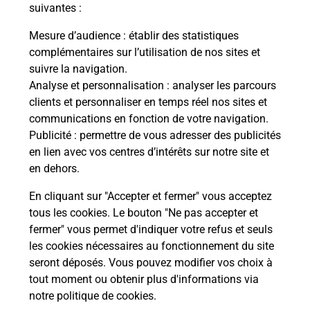
modification de livraison ?
suivantes :
Mesure d’audience
: établir des statistiques
complémentaires sur l’utilisation de nos sites et
Comment La Poste participe-t-elle
suivre la navigation.
à votre sécurité au quotidien ?
Analyse et personnalisation
: analyser les parcours
clients et personnaliser en temps réel nos sites et
communications en fonction de votre navigation.
Puis-je passer mon code de la route
Publicité
: permettre de vous adresser des publicités
avec La Poste et sous quelles
en lien avec vos centres d’intérêts sur notre site et
conditions ?
en dehors.
En cliquant sur "Accepter et fermer" vous acceptez
tous les cookies. Le bouton "Ne pas accepter et
fermer" vous permet d'indiquer votre refus et seuls
Localiser
Liste
Puy-de-Dôme
MONTAIGUT LE BLANC
les cookies nécessaires au fonctionnement du site
seront déposés. Vous pouvez modifier vos choix à
tout moment ou obtenir plus d'informations via
notre politique de cookies
.